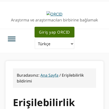
Birincil
Ana
Geziye
içeriğe
atla
atla
Araştırma ve araştırmacıları birbirine bağlamak
Giriş yap ORCID
Buradasınız:
Ana Sayfa
/
Erişilebilirlik
bildirimi
Erişilebilirlik