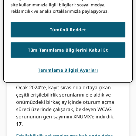
site kullanımınızla ilgili bilgileri; sosyal medya,
hisseder.
reklamcılık ve analiz ortaklarımızla paylaşıyoruz.
2023'te WCAG 2.1 AA yönünde önemli
ilerleme kaydettik ve WCAG A ve AA
Tümünü Reddet
sorunlarının sayısını azalttık. ORCID kayıt yeri
50
için
21
.
Tüm Tanımlama Bilgilerini Kabul Et
Haziran 2023'te ikinci bir erişilebilirlik
denetimi gerçekleştirdik ve temel
standartımız artık yeni yayımlanan WCAG
Tanımlama Bilgisi Ayarları
2.2'ye ayarlandı.
Ocak 2024'te, kayıt sırasında ortaya çıkan
çeşitli erişilebilirlik sorunlarını ele aldık ve
önümüzdeki birkaç ay içinde oturum açma
süreci üzerinde çalışarak, bekleyen WCAG
sorununun geri sayımını XNUMX'e indirdik.
17
.
Erişilebilirlik çalışmalarımız hakkında daha