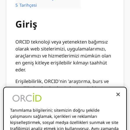
5
Tarihçesi
Giriş
ORCID teknoloji veya yetenekten bağımsız
olarak web sitelerimizi, uygulamalarımızı,
araçlarımızı ve hizmetlerimizi mümkün olan
en geniş kitleye erişilebilir kılmayı taahhüt
eder.
Erişilebilirlik, ORCID'nin 'araştırma, burs ve
yeniliğe katılan herkesin benzersiz bir
şekilde tanımlandığı ve disiplinler, sınırlar ve
zaman ötesindeki katkılarıyla bağlantılı
olduğu bir dünya' vizyonu. Biri
Tanımlama bilgilerini; sitemizin doğru şekilde
ORCIDdeğerleri
dışlamayan
ve her üyenin
çalışmasını sağlamak, içerikleri ve reklamları
ORCID topluluk hoş karşılandığını, saygı
kişiselleştirmek, sosyal medya özellikleri sunmak ve site
trafiğimizi analiz etmek için kullanıyoruz. Aynı zamanda
duyulduğunu ve onurlu davranıldığını