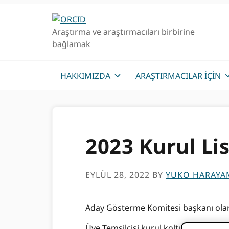
Birincil
Ana
Geziye
içeriğe
Araştırma ve araştırmacıları birbirine
atla
atla
bağlamak
HAKKIMIZDA
ARAŞTIRMACILAR IÇIN
2023 Kurul Li
EYLÜL 28, 2022
BY
YUKO HARAYA
Aday Gösterme Komitesi başkanı ola
Üye Temsilcisi kurul koltukları için d