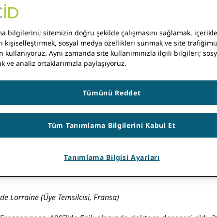
utlu etti.
tespit
bu yılki adaylık döngüsü için en önemli önceli
 teknoloji becerileri ve Avrupa ve Asya-Pasifik'teki ağlar.
 bilgilerini; sitemizin doğru şekilde çalışmasını sağlamak, içerikle
ı kişiselleştirmek, sosyal medya özellikleri sunmak ve site trafiğimiz
luna gerekli sektörel dengeyi getirecek ve yöneticiler yö
n kullanıyoruz. Aynı zamanda site kullanımınızla ilgili bilgileri; so
ste oluşturmaya çalışarak her adaylığı dikkatle değerlendirdi
ık ve analiz ortaklarımızla paylaşıyoruz.
teşekkür etmek istiyorum: Dış Komite Üyesi (ve ORCID Kurul m
im (Ulusal Araştırma Merkezi, Mısır), Yönetim Kurulu Üyesi 
Salvatore Mele (CERN, İsviçre), Yönetim Kurulu Başkanı Lind
Tümünü Reddet
A, Güney Afrika) ve Harici Komite Üyesi Andrew Stammer (CS
ayların seçimlere katılmasını tavsiye eder: ORCID Ocak 2023
Tüm Tanımlama Bilgilerini Kabul Et
.
Tanımlama Bilgisi Ayarları
de Lorraine (Üye Temsilcisi, Fransa)