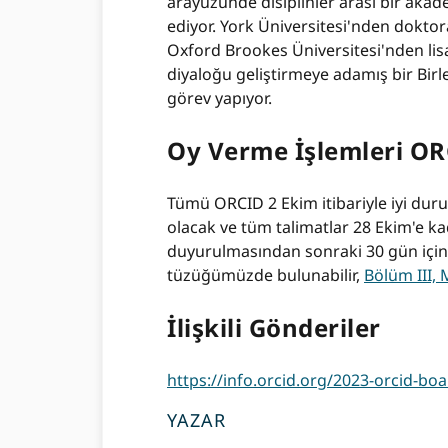
arayüzünde disiplinler arası bir aka
ediyor. York Üniversitesi'nden dokto
Oxford Brookes Üniversitesi'nden lisan
diyaloğu geliştirmeye adamış bir Birle
görev yapıyor.
Oy Verme İşlemleri OR
Tümü ORCID 2 Ekim itibariyle iyi duru
olacak ve tüm talimatlar 28 Ekim'e ka
duyurulmasından sonraki 30 gün içind
tüzüğümüzde bulunabilir,
Bölüm III,
İlişkili Gönderiler
https://info.orcid.org/2023-orcid-bo
YAZAR