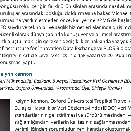
öngüsü rolü, içeriğin farklı ürün siloları arasında nasıl akma
uruluşlar arasındaki boşluğu doldurmasına bakar. Michael C.
urmasına yardım etmeden önce, kariyerine KPMG'de başladı,
FO'suydu ve teknoloji ve sağlık hizmetleri alanında girişimci
üzenli olarak dünya çapında konuşuyor ve bilimsel araştırma
ızlı oluşturmak için gereken değişiklikler hakkında yazıyor
nfrastructure for Innovation Data Exchange ve PLOS Biolog
ntegrity in Article-Level Metrics'in ortak yazarı ve 2019'da 
onuşması yaptı.
kalynn kennon
eri Mühendisliği Başkanı, Bulaşıcı Hastalıklar Veri Gözlemevi (ID
erkezi, Oxford Üniversitesi (Araştırmacı Üye, Birleşik Krallık)
Kalynn Kennon, Oxford Üniversitesi Tropikal Tıp ve 
Bulaşıcı Hastalıklar Veri Gözlemevi'nde (IDDO) Veri M
standartlarının geliştirilmesi ve sürdürülmesinden, ve
sağlamlığından, verilerin kalitesinin sağlanmasından v
verimliliğinden sorumludur. Yeni kanıtlar oluşturmak v