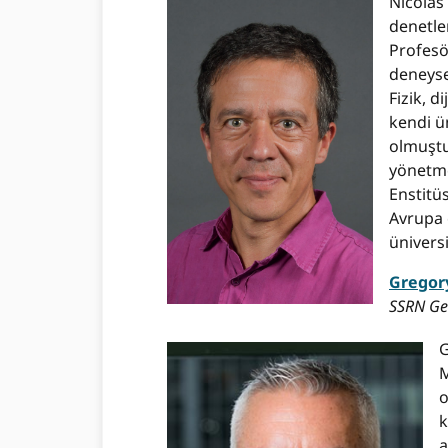
Nicolas
denetle
Profesö
deneyse
Fizik, d
kendi ü
olmuştur
yönetme
Enstitü
Avrupa 
üniversi
Gregor
SSRN Gen
G
M
o
k
a