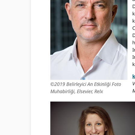
D
k
k
C
D
h
I
I
k
V
©2019 Belirleyici An Etkinliği Foto
M
Muhabirliği, Elsevier, Relx