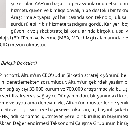
şirket olan AAF'nin başarılı operasyonlarında etkili ol
hizmeti, güven ve kimliğe dayalı, hibe destekli bir tekn
Araştırma Altyapısı yol haritasında son teknoloji ulusal
sürdürülebilir bir hizmete taşıdığını gördü. Kariyeri b
güvenlik ve şirket stratejisi konularında birçok ulusal 
olojisi (BInfTech) ve işletme (MBA, MTechMgt) alanlarında res
GACID) mezun olmuştur.
Birleşik Devletleri)
Pinchotti, Altum'un CEO'sudur. Şirketin stratejik yönünü 
rini denetlemekten sorumludur. Altum'un çekirdek yazılım p
fon sağlayıcıyı 33,000 kurum ve 700,000 araştırmacıyla buluş
sertifikalı servis sağlayıcı. Dünyanın dört bir yanındaki kuru
tirme ve uygulama deneyimiyle, Altum'un müşterilerine yen
u. Steve'in girişimci ve hayırsever çıkarları, üç başarılı şir
HHK) adlı kar amacı gütmeyen yerel bir kuruluşun büyümesind
Akran Değerlendirmesi Taksonomi Çalışma Grubunun bir üy