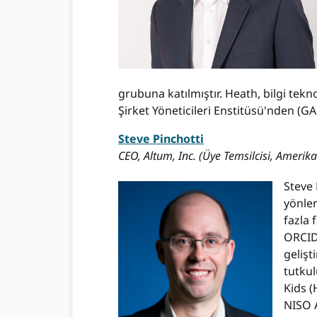
grubuna katılmıştır. Heath, bilgi tekn
Şirket Yöneticileri Enstitüsü'nden (
Steve Pinchotti
CEO, Altum, Inc. (Üye Temsilcisi, Amerika 
Steve 
yönle
fazla 
ORCID 
geliş
tutkul
Kids (
NISO 