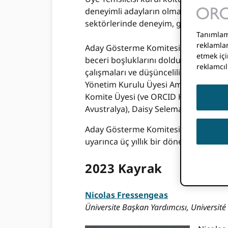
deneyimli adayların olması bizi çok m
sektörlerinde deneyim, güçlü finans ve
Tanımlama
reklamlar
Aday Gösterme Komitesi, yönetim kuru
etmek içi
beceri boşluklarını dolduracak bir li
reklamcıl
çalışmaları ve düşüncelilikleri için 
Yönetim Kurulu Üyesi Amal Amin Ibrah
Komite Üyesi (ve ORCID Kurul mezunu) 
Avustralya), Daisy Selematsela (UNIS
Aday Gösterme Komitesi, aşağıdaki ad
uyarınca üç yıllık bir dönem için Kurul
2023 Kayrak
Nicolas Fressengeas
Üniversite Başkan Yardımcısı, Université 