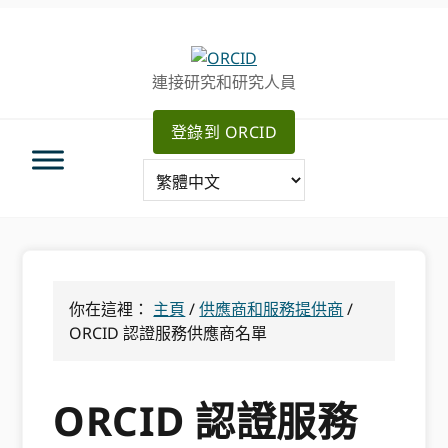
跳
跳
轉
到
至
主
連接研究和研究人員
主
要
導
內
登錄到 ORCID
航
容
你在這裡：
主頁
/
供應商和服務提供商
/
ORCID 認證服務供應商名單
ORCID 認證服務