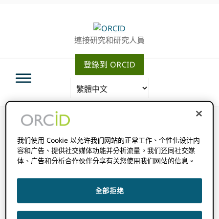
跳
跳
轉
到
至
主
連接研究和研究人員
主
要
導
內
登錄到 ORCID
航
容
我们使用 Cookie 以允许我们网站的正常工作、个性化设计内
ORCID 在行動
容和广告、提供社交媒体功能并分析流量。我们还同社交媒
体、广告和分析合作伙伴分享有关您使用我们网站的信息。
全部拒绝