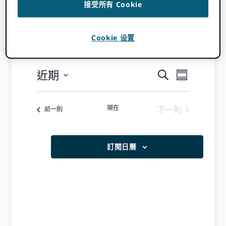
ORCID 活動
接受所有 Cookie
活
Cookie 设置
目前還沒有找到結果。
注
動
意
近期
事
事
搜
摘
尋
選
件
要
件
擇
視
現在
下一則
活動
前一則
日
搜
活動
圖
期。
索
導
訂閱日曆
航
和
瀏
覽