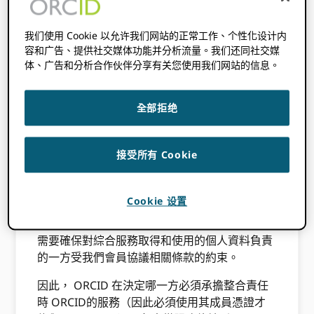
的心 ORCID的服務是研究者選擇與 ORCID保持
我们使用 Cookie 以允许我们网站的正常工作、个性化设计内
研究人員的信任對於維持和提高研究人員參與至
容和广告、提供社交媒体功能并分析流量。我们还同社交媒
關重要。 ORCID，進而增加 ORCID 為學術界提
体、广告和分析合作伙伴分享有关您使用我们网站的信息。
供。因此， ORCID 我們非常重視根據《歐洲通
用資料保護規範》(GDPR) 以及其他各種地方、
全部拒绝
國家和國際資料保護/隱私立法對資料保護的承
諾，並期望我們的會員組織也能如此。向…披露
資訊非常重要。 ORCID 當使用者授權服務連接
接受所有 Cookie
到他們的 ORCID 帳戶資訊準確，並正確描述了
個人資料轉移後負責的一方。
Cookie 设置
為了 ORCID 為了能夠執行我們的會員條款（如
有必要）並保護我們用戶的個人數據， ORCID
需要確保對綜合服務取得和使用的個人資料負責
的一方受我們會員協議相關條款的約束。
因此， ORCID 在決定哪一方必須承擔整合責任
時 ORCID的服務（因此必須使用其成員憑證才