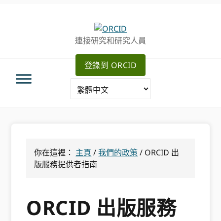
跳
跳
轉
到
至
主
連接研究和研究人員
主
要
導
內
登錄到 ORCID
航
容
你在這裡：
主頁
/
我們的政策
/
ORCID 出
版服務提供者指南
ORCID 出版服務