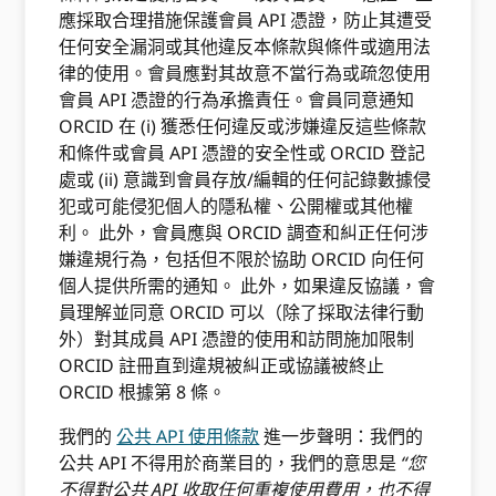
應採取合理措施保護會員 API 憑證，防止其遭受
任何安全漏洞或其他違反本條款與條件或適用法
律的使用。會員應對其故意不當行為或疏忽使用
會員 API 憑證的行為承擔責任。會員同意通知
ORCID 在 (i) 獲悉任何違反或涉嫌違反這些條款
和條件或會員 API 憑證的安全性或 ORCID 登記
處或 (ii) 意識到會員存放/編輯的任何記錄數據侵
犯或可能侵犯個人的隱私權、公開權或其他權
利。 此外，會員應與 ORCID 調查和糾正任何涉
嫌違規行為，包括但不限於協助 ORCID 向任何
個人提供所需的通知。 此外，如果違反協議，會
員理解並同意 ORCID 可以（除了採取法律行動
外）對其成員 API 憑證的使用和訪問施加限制
ORCID 註冊直到違規被糾正或協議被終止
ORCID 根據第 8 條。
我們的
公共 API 使用條款
進一步聲明：我們的
公共 API 不得用於商業目的，我們的意思是
“您
不得對公共 API 收取任何重複使用費用，也不得