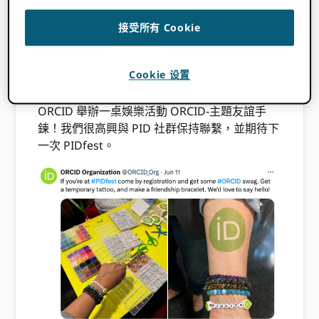
曾在 PIDapalooza 召開會議，該會議於 2021 年
接受所有 Cookie
COVID-19 大流行期間改為虛擬會議。 PIDfest
2024 是該節日自 2020 年以來首次將 PID 組織
聚集在一起。
Cookie 设置
除了關於 PID 基礎設施的嚴重問題的演示之外，
ORCID 舉辦一桌娛樂活動 ORCID-主題友誼手
鍊！我們很高興與 PID 社群保持聯繫，並期待下
一次 PIDfest。