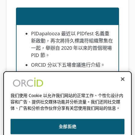
PIDapalooza 最近以 PIDfest 名義重
新啟動，再次將持久標識符組織聚集在
一起，舉辦自 2020 年以來的首個現場
PID 節。
ORCID 分以下五場會議進行介紹。
為了更深入地了解這些會議，我們邀請
您訪問 PIDfest 演示幻燈片、資訊網站
上的部落格以及相應的過去網路研討會
我们使用 Cookie 以允许我们网站的正常工作、个性化设计内
的連結。
容和广告、提供社交媒体功能并分析流量。我们还同社交媒
体、广告和分析合作伙伴分享有关您使用我们网站的信息。
上個月，少數 ORCID 工作人員參加了
PIDfest，這是一個在捷克共和國布拉格國家科
全部拒绝
技圖書館舉辦的持久標識符節。此前，PID 社群