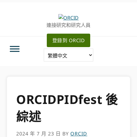
跳
跳
轉
到
至
主
連接研究和研究人員
主
要
導
內
登錄到 ORCID
航
容
ORCIDPIDfest 後
綜述
2024 年 7 月 23 日
BY
ORCID