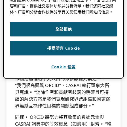
容和广告、提供社交媒体功能并分析流量。我们还同社交媒
体、广告和分析合作伙伴分享有关您使用我们网站的信息。
2012 年 11 月 9 日
BY
勞爾·哈克
全部拒绝
此內容已有三年多了。此帖子中包含的資訊
可能不準確。
接受所有 Cookie
ORCID 和 CASRAI 很高興地宣布，他們將密切合
作，共同推進我們的非營利任務。
Cookie 设置
在不久的將來，CASRAI 將努力將 ORCID 標識符
作為描述個體研究人員的眾多數據元素之一。
“我們很高興與 ORCID”，CASRAI 執行董事大衛
貝克說。 “消除作者和貢獻者歧義的明確且可持
續的解決方案是我們實現研究界跨組織和國家邊
界無縫互操作性目標的關鍵組成部分。”
同樣， ORCID 將努力將其收集的數據元素與
CASRAI 詞典中的等效概念（如適用）對齊。 “唯