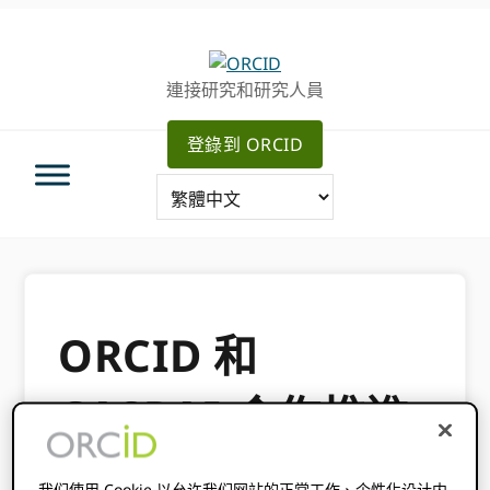
跳
跳
轉
到
至
主
連接研究和研究人員
主
要
導
內
登錄到 ORCID
航
容
ORCID 和
CASRAI 合作推進
研究數據互操作性
我们使用 Cookie 以允许我们网站的正常工作、个性化设计内