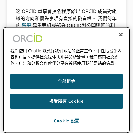
这 ORCID 董事會提名程序給出 ORCID 成員對組
織的方向和優先事項有直接的發言權。 我們每年
的
選舉
是重要組成部分 ORCID對公開透明的利
益相關者治理的承諾，以及選舉過程確保
ORCID 與其成員密切合作，共同成長和發展。
我们使用 Cookie 以允许我们网站的正常工作、个性化设计内
全部 ORCID 成員組織有資格提名一名代表參加
容和广告、提供社交媒体功能并分析流量。我们还同社交媒
選舉，擔任董事會成員董事。此外，董事會中也
体、广告和分析合作伙伴分享有关您使用我们网站的信息。
為研究員兼主任保留了兩個席位，他們是執業學
者，不需要隸屬於某個機構。 ORCID 會員組
織。
全部拒绝
今年，我們希望填補最多四個成員董事董事會席
位。要申請成為會員董事，您必須隸屬於
接受所有 Cookie
ORCID 會員組織
.
作為今年的主席
提名委員會
, 我期待著與其他委
Cookie 设置
員會成員在這個過程中密切合作：