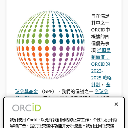
旨在滿足
其中之一
ORCID中
概述的四
個優先事
項
從願景
到價值：
ORCID的
2022-
2025 戰略
計劃
，
全
球參與基金
（GPF），我們的倡議之一
全球參
與計劃
(GPP) 已向 15 家機構提供資金，以增進
理解並鼓勵採用 ORCID 在全球南方代表性不足
的國家。自 2022 年以來，該計劃已幫助 ORCID
透過提供長達 12 個月的補助金來彌補組織參與
我们使用 Cookie 以允许我们网站的正常工作、个性化设计内
的差距，從而提高全球參與度 US$20,000
容和广告、提供社交媒体功能并分析流量。我们还同社交媒