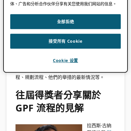
体、广告和分析合作伙伴分享有关您使用我们网站的信息。
我們最近的 GPF 網路研討會，
引領全球變革：
展示 ORCID 全球參與基金獲獎者
，帶領觀眾踏
全部拒绝
上探索之旅，向過去的 GPF 獲獎者學習 GPF 社
區發展、外展和技術整合贈款。這次網路研討會
的參與者來自斯里賈亞瓦德納普拉大學、Eko
接受所有 Cookie
Konnect、Lyrasis、AfricArXiv 和公共知識計
畫。
Cookie 设置
在 3 月 XNUMX 日下一個申請期開始之前，我們
邀請您了解獲獎者的經驗和觀點，以了解申請流
程、規劃流程、他們的舉措的最新情況等。
往屆得獎者分享關於
GPF 流程的見解
拉西斯·古納