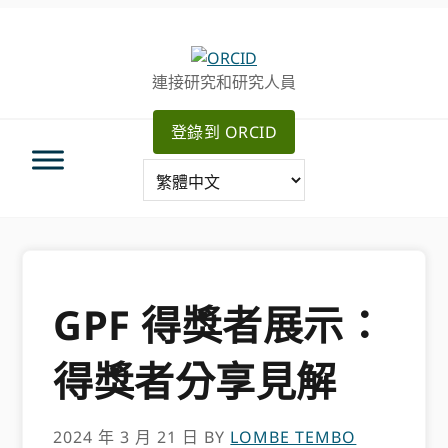
跳
跳
轉
到
至
主
連接研究和研究人員
主
要
導
內
登錄到 ORCID
航
容
GPF 得獎者展示：
得獎者分享見解
2024 年 3 月 21 日
BY
LOMBE TEMBO