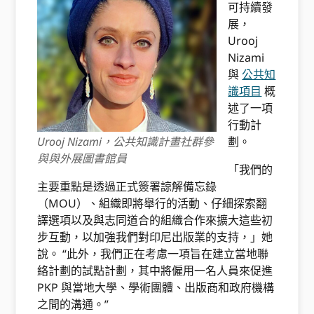
可持續發
展，
Urooj
Nizami
與
公共知
識項目
概
述了一項
行動計
Urooj Nizami，公共知識計畫社群參
劃。
與與外展圖書館員
「我們的
主要重點是透過正式簽署諒解備忘錄
（MOU）、組織即將舉行的活動、仔細探索翻
譯選項以及與志同道合的組織合作來擴大這些初
步互動，以加強我們對印尼出版業的支持，」她
說。 “此外，我們正在考慮一項旨在建立當地聯
絡計劃的試點計劃，其中將僱用一名人員來促進
PKP 與當地大學、學術團體、出版商和政府機構
之間的溝通。”