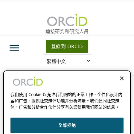
跳
跳
跳
轉
到
至
至
主
主
主
要
側
連接研究和研究人員
導
內
邊
航
容
欄
登錄到 ORCID
我们使用 Cookie 以允许我们网站的正常工作、个性化设计内
容和广告、提供社交媒体功能并分析流量。我们还同社交媒
ORCID 活動
体、广告和分析合作伙伴分享有关您使用我们网站的信息。
活
全部拒绝
近期
事
事
搜
列
Show