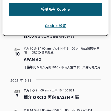
尋
選
件
Filters
表
件
動
擇
2026 年 8 月
接受所有 Cookie
視
日
搜
圖
八月10 @ 8：00 am
-
八月13 @ 5：00 pm
KST
ORCID
期。
週一
圍繞社區
10
Cookie 设置
索
導
IFLA WLIC 2026
航
BEXCO
韓國釜山海雲台區 APEC 路 55
和
瀏
八月10 @ 8：00 am
-
八月14 @ 5：00 pm
新西蘭標準時
週一
間
ORCID 圍繞社區
10
覽
APAN 62
千禧年
紐西蘭奧克蘭1010，市長大道71號，文森街轉角處
導
2026 年 9 月
航
九月3 @ 9：00 am
-
上午 10：00
BST
週四
3
簡介 ORCID 面向 EASSH 社區
ORCID
九月14 @ 8：00 am
-
15月5日 00：XNUMX pm
JST