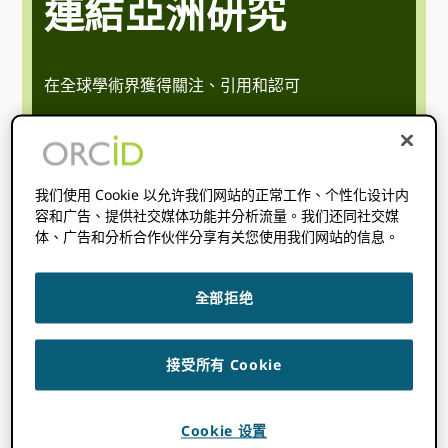
連結亞洲研究
在全球學術界獲得關注、引用和認可
30 年 6 月
十一時三十分
十一時三十分
@
-
CST
我们使用 Cookie 以允许我们网站的正常工作、个性化设计内
開始時間在哪裡
你
:
無法檢測到您的時區。 嘗試
重裝
這一
容和广告、提供社交媒体功能并分析流量。我们还同社交媒
頁。
体、广告和分析合作伙伴分享有关您使用我们网站的信息。
立即觀賞
全部拒绝
接受所有 Cookie
Cookie 设置