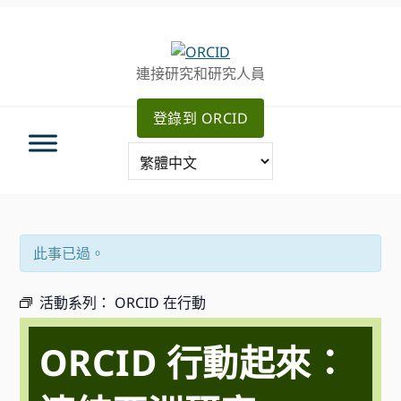
跳
跳
跳
轉
到
至
至
主
主
連接研究和研究人員
主
要
側
導
內
邊
登錄到 ORCID
航
容
欄
此事已過。
活動系列：
ORCID 在行動
ORCID 行動起來：