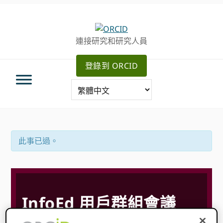
跳
跳
跳
轉
到
至
至
主
主
連接研究和研究人員
主
要
側
導
內
邊
登錄到 ORCID
航
容
欄
此事已過。
InfoEd 用戶群組會議