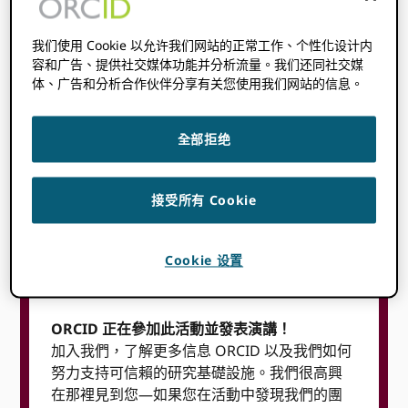
18 年 5 月
上午 8：00
十一時三十分
@
-
美
我们使用 Cookie 以允许我们网站的正常工作、个性化设计内
東時間
容和广告、提供社交媒体功能并分析流量。我们还同社交媒
体、广告和分析合作伙伴分享有关您使用我们网站的信息。
開始時間在哪裡
你
:
無法檢測到您的時區。 嘗試
重裝
這一
頁。
全部拒绝
接受所有 Cookie
Cookie 设置
目錄
ORCID 正在參加此活動並發表演講！
加入我們，了解更多信息 ORCID 以及我們如何
努力支持可信賴的研究基礎設施。我們很高興
在那裡見到您—如果您在活動中發現我們的團