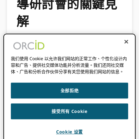
導研討會的關鍵見
解
2026 年 4 月 2 日
BY
PALOMA MARÍN-
ARRAIZA
我们使用 Cookie 以允许我们网站的正常工作、个性化设计内
容和广告、提供社交媒体功能并分析流量。我们还同社交媒
这 ORCID 3月5日至6日在溫哥華舉行的聯盟領導
体、广告和分析合作伙伴分享有关您使用我们网站的信息。
研討會由西門菲沙大學主辦，並得到了加拿大研
究知識網絡（CRKN）的支持。研討會匯集了來
自巴西、加拿大、日本、拉丁美洲和加勒比地
全部拒绝
區、瑞典和美國等地的聯盟領導者，以及其他相
關人士。
ORCID 董事局
來自法國、斯里蘭卡和
美國的成員將共同協調戰略，並分享對不斷變化
接受所有 Cookie
的情況的見解。 ORCID 生態系統。
聯盟領導從一開始就建立了良好的共享機制，他
Cookie 设置
們意識到彼此之間的共同點遠比他們之前意識到