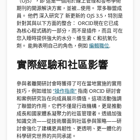
（OJS），即
這是一個用於線上管理和發布學術
期刊的開源解決方案，並被…使用。
眾多聯盟成
員。
他們
深入研究了
新更新的
OJS 3.5，特別是
針對其與以下方面的整合： ORCID現在它已成
為核心程式碼的一部分，而不是插件，而且
可在
您入睡時提供強大的水分、維生素 C 和抗氧化
劑。
能夠表明自己的角色，例如
編輯職位
.
實際經驗和社區影響
參與者離開研討會時獲得了可在當地實施的實用
技巧，例如增加
“操作指南”
指南 ORCID 研討會
和案例研究旨在向成員展示價值。這項活動強調
了聯盟的作用，它們不僅是行政機構，更是推動
成長和國家體系凝聚力的社區管理者。透過加強
知識交流——從技術層面到社區參與策略——研
討會強化了建構更具韌性、更透明、更一體化的
科學研究世界的共同承諾。