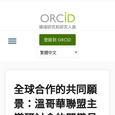
跳
跳
轉
到
至
主
主
要
連接研究和研究人員
導
內
航
容
登錄到 ORCID
全球合作的共同願
景：溫哥華聯盟主