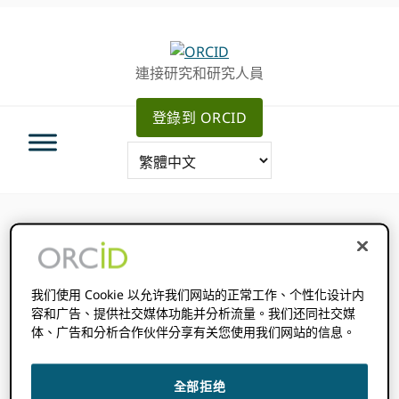
跳
跳
跳
轉
到
至
至
主
主
連接研究和研究人員
主
要
側
導
內
邊
登錄到 ORCID
航
容
欄
此事已過。
我们使用 Cookie 以允许我们网站的正常工作、个性化设计内
2024 年 12 月 17 日
容和广告、提供社交媒体功能并分析流量。我们还同社交媒
上午 9：00
上午 10：
@
-
体、广告和分析合作伙伴分享有关您使用我们网站的信息。
30
WIB
開始時間在哪裡
你
:
無法檢測到您的時區。 嘗試
重裝
這一頁。
全部拒绝