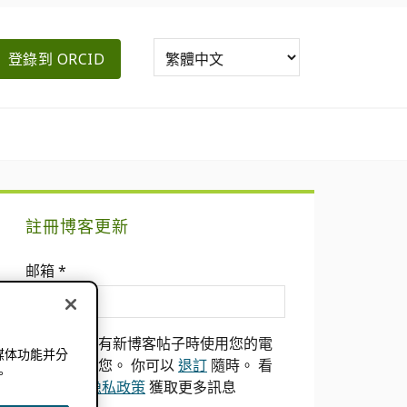
登錄到 ORCID
主
註冊博客更新
要
邮箱
*
側
邊
我們只會在有新博客帖子時使用您的電
媒体功能并分
欄
子郵件通知您。 你可以
退訂
隨時。 看
。
到我們的
隐私政策
獲取更多訊息