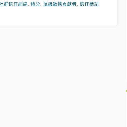
社群信任網絡
,
積分
,
頂級數據貢獻者
,
信任標記