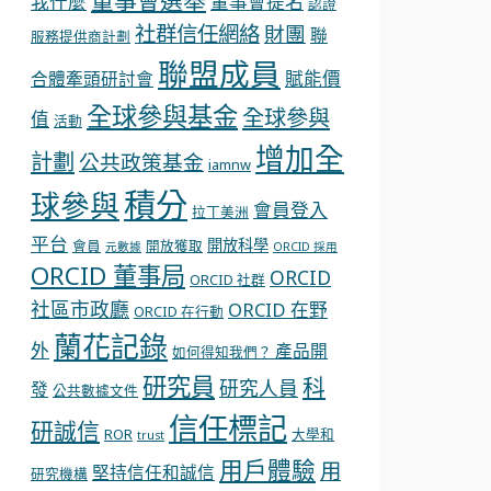
董事會選舉
我什麼
董事會提名
認證
社群信任網絡
財團
聯
服務提供商計劃
聯盟成員
賦能價
合體牽頭研討會
全球參與基金
全球參與
值
活動
增加全
計劃
公共政策基金
iamnw
積分
球參與
會員登入
拉丁美洲
平台
開放科學
會員
開放獲取
元數據
ORCID 採用
ORCID 董事局
ORCID
ORCID 社群
社區市政廳
ORCID 在野
ORCID 在行動
蘭花記錄
外
產品開
如何得知我們？
研究員
科
研究人員
發
公共數據文件
信任標記
研誠信
ROR
大學和
trust
用戶體驗
用
堅持信任和誠信
研究機構