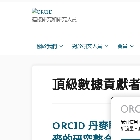
跳
跳
跳
轉
到
至
連接研究和研究人員
至
主
主
主
要
側
導
內
邊
航
容
欄
關於我們
對於研究人員
會員
頂級數據貢獻
ORCID 丹麥聯
我们使用
析流量。
麥的研究整合與信