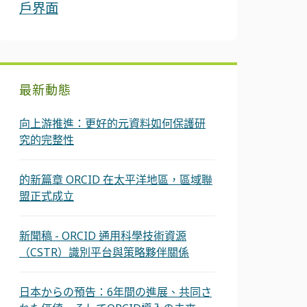
戶界面
最新動態
向上游推進：更好的元資料如何保護研
究的完整性
的新篇章 ORCID 在太平洋地區，區域聯
盟正式成立
新聞稿 - ORCID 通用科學技術資源
（CSTR）識別平台與策略夥伴關係
日本からの預告：6年間の進展、共同さ