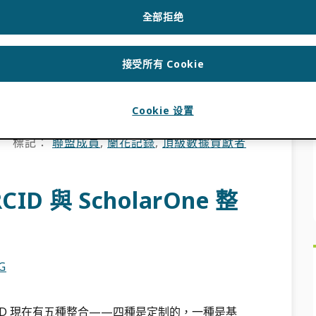
全部拒绝
RÍN-ARRAIZA
接受所有 Cookie
完整性邁出了重要一步，成立了國家聯盟，致力於整
024年，我們一起[…]
Cookie 设置
標記：
聯盟成員
,
蘭花記錄
,
頂級數據貢獻者
D 與 ScholarOne 整
G
CID 現在有五種整合——四種是定制的，一種是基