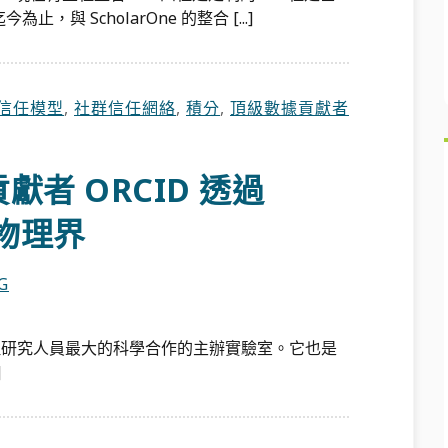
止，與 ScholarOne 的整合 [...]
信任模型
,
社群信任網絡
,
積分
,
頂級數據貢獻者
獻者 ORCID 透過
能物理界
G
理研究人員最大的科學合作的主辦實驗室。它也是
]