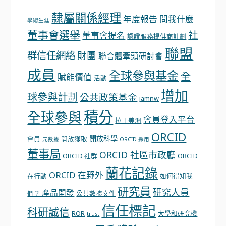
隸屬關係經理
年度報告
問我什麼
學術生涯
董事會選舉
社
董事會提名
認證服務提供商計劃
聯盟
群信任網絡
財團
聯合體牽頭研討會
成員
全球參與基金
全
賦能價值
活動
增加
球參與計劃
公共政策基金
iamnw
積分
全球參與
會員登入平台
拉丁美洲
ORCID
開放科學
會員
開放獲取
元數據
ORCID 採用
董事局
ORCID 社區市政廳
ORCID 社群
ORCID
蘭花記錄
ORCID 在野外
在行動
如何得知我
研究員
研究人員
產品開發
們？
公共數據文件
信任標記
科研誠信
ROR
大學和研究機
trust