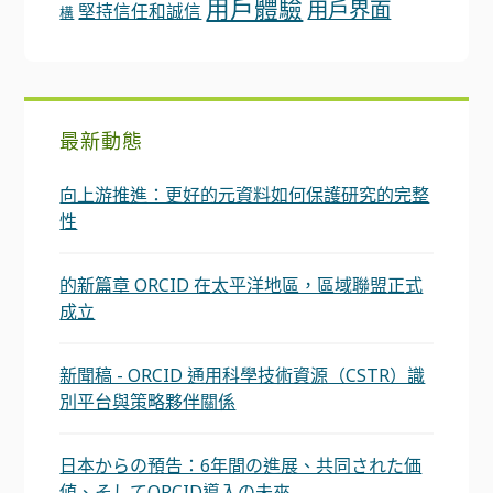
用戶體驗
用戶界面
堅持信任和誠信
構
最新動態
向上游推進：更好的元資料如何保護研究的完整
性
的新篇章 ORCID 在太平洋地區，區域聯盟正式
成立
新聞稿 - ORCID 通用科學技術資源（CSTR）識
別平台與策略夥伴關係
日本からの預告：6年間の進展、共同された価
値、そしてORCID導入の未來