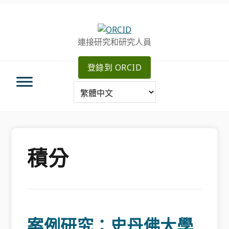
跳
跳
跳
轉
到
至
至
主
主
連接研究和研究人員
主
要
側
導
內
邊
登錄到 ORCID
航
容
欄
積分
案例研究：史丹佛大學