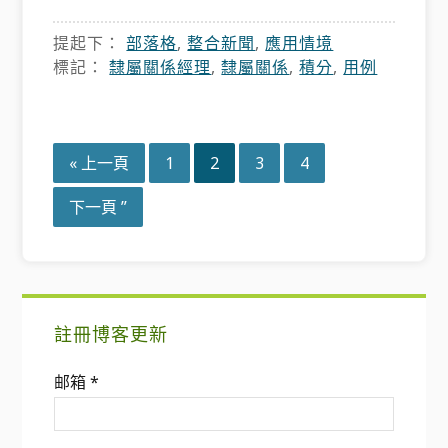
提起下：
部落格
,
整合新聞
,
應用情境
標記：
隸屬關係經理
,
隸屬關係
,
積分
,
用例
造
頁
頁
頁
頁
«
上一頁
1
2
3
4
訪
造
下一頁 ”
訪
主
註冊博客更新
要
邮箱
*
側
邊