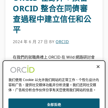
ORCID 整合在同儕審
查過程中建立信任和公
平
2024 年 6 月 27 日
BY
ORCID
在我們的就職典禮上 ORCID 在 Wild 網路研討會
系列中——旨在展示 ORCID 來自社區各地的案
例研究——我們以 PREreview 的 Vanessa
Fairhurst、Chad Sansing 和 Chris Wilkinson
我们使用 Cookie 以允许我们网站的正常工作、个性化设计内
為特色，以及 [...]
容和广告、提供社交媒体功能并分析流量。我们还同社交媒
体、广告和分析合作伙伴分享有关您使用我们网站的信息。
提起下：
部落格
,
ORCID 新聞中心
標記：
積分
,
ORCID 在野外
全部拒绝