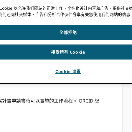
 Cookie 以允许我们网站的正常工作、个性化设计内容和广告、提供社交
我们还同社交媒体、广告和分析合作伙伴分享有关您使用我们网站的信息
涉及多種產出、合作者和資金來源。雖然一篇論文
案通常包含多項成果，而且專案參與者的角色可能
究經費有時是專案的唯一資金來源，但它們被視為
全部拒绝
案的投入（貢獻者、工具和資金）和產出（交付成
助於持續追蹤和分享專案資訊。
.
接受所有 Cookie
和資助機構如何嵌入 ORCID 將 iD 融入專案
和影響的管理，並對貢獻者給予認可。
Cookie 设置
畫申請書時可以實施的工作流程。 ORCID 紀