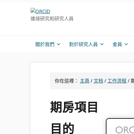
跳
跳
跳
轉
到
至
連接研究和研究人員
至
主
主
主
要
側
導
內
邊
航
容
欄
關於我們
對於研究人員
會員
你在這裡：
主頁
/
文档
/
工作流程
/
期房項目
目的