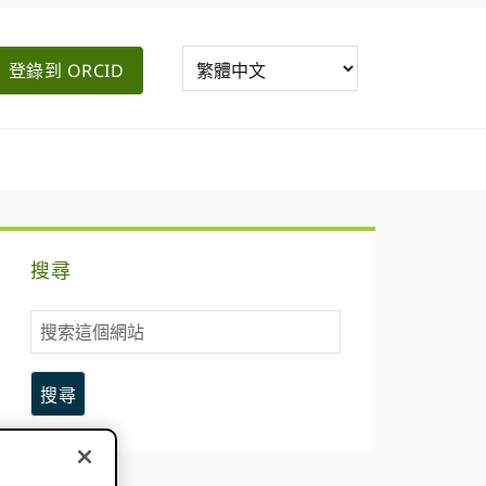
登錄到 ORCID
主
搜尋
要
搜
側
索
這
邊
個
網
欄
站