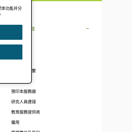
媒体功能并分
文档
。
工作流程
期刊文章
聽讀叢書
編輯服務
與合著者聯繫
同行評審
預印本服務器
研究人員連接
教育服務提供商
僱用