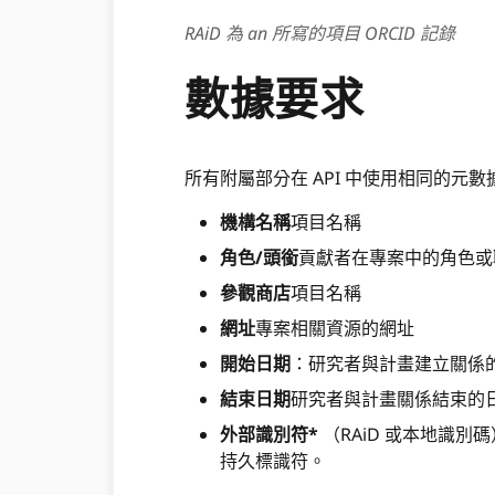
RAiD 為 an 所寫的項目 ORCID 記錄
數據要求
所有附屬部分在 API 中使用相同的元數
機構名稱
項目名稱
角色/頭銜
貢獻者在專案中的角色或
參觀商店
項目名稱
網址
專案相關資源的網址
開始日期
：研究者與計畫建立關係
結束日期
研究者與計畫關係結束的
外部識別符*
（RAiD 或本地識
持久標識符。