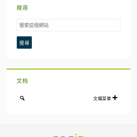
主
搜尋
要
搜
側
索
這
邊
個
網
欄
站
文档
文檔菜單