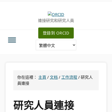
跳
跳
跳
轉
到
至
至
主
主
連接研究和研究人員
主
要
側
導
內
邊
登錄到 ORCID
航
容
欄
你在這裡：
主頁
/
文档
/
工作流程
/
研究人
員連接
研究人員連接