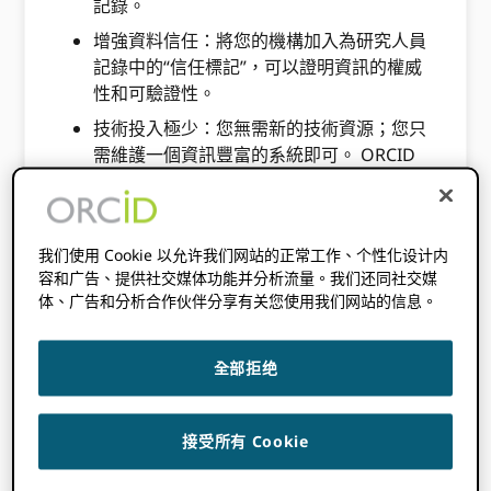
記錄。
增強資料信任：將您的機構加入為研究人員
記錄中的“信任標記”，可以證明資訊的權威
性和可驗證性。
技術投入極少：您無需新的技術資源；您只
需維護一個資訊豐富的系統即可。 ORCID
面向研究人員的著陸頁。
運作方式：
我们使用 Cookie 以允许我们网站的正常工作、个性化设计内
鑑別： ORCID 使用您的機構電子郵件網域
容和广告、提供社交媒体功能并分析流量。我们还同社交媒
（例如，@youruniversity.edu）來尋找記
体、广告和分析合作伙伴分享有关您使用我们网站的信息。
錄中已驗證網域但尚未連接到您的整合的研
究人員。
全部拒绝
通知：這些研究人員會收到通知。 ORCID
收件匣（以及電子郵件，取決於他們的設
定）邀請他們與你的機構建立聯繫。
接受所有 Cookie
關聯：該通知會將研究人員引導至您的機