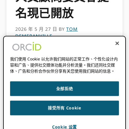
名現已開放
2026 年 5 月 27 日
BY
TOM
DEMERANVILLE
我很高興與大家分享一個讓研究人員興奮的機
我们使用 Cookie 以允许我们网站的正常工作、个性化设计内
會，他們可以參與其中。 ORCID的治理：在…任
容和广告、提供社交媒体功能并分析流量。我们还同社交媒
職 ORCID 研究員諮詢委員會。
体、广告和分析合作伙伴分享有关您使用我们网站的信息。
ORCID 研究員諮詢委員
全部拒绝
會 (ORAC)—提名現已
開放
接受所有 Cookie
Cookie 设置
為了確保我們始終將研究人員置於我們一切工作