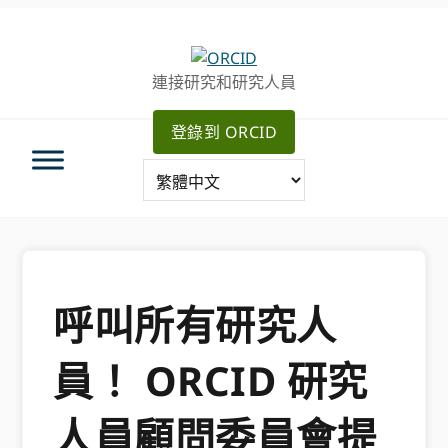
跳
跳
轉
到
至
主
連接研究和研究人員
主
要
導
內
登錄到 ORCID
航
容
呼叫所有研究人
員！ ORCID 研究
人員顧問委員會提