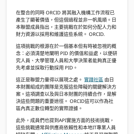
在整合的同時 ORCID 將其融入機構工作流程已
產生了顯著價值，但這個過程並非一帆風順。日
本聯盟成員指出，主要挑戰在於如何分配人力和
財力資源以採用和維護這些系統。 ORCID.
這項挑戰的根源在於一個基本但有時被忽視的概
念：必須清楚地闡明 PID 的價值和益處，以便研
究人員、大學管理人員和大學決策者能夠真正優
先考慮並採取行動採用 PID。
這正是聯盟力量得以展現之處。
實踐社區
由日
本財團組成的團隊是克服這些障礙的關鍵解決方
案。這項調查以及與日本財團的持續合作，是解
決這些問題的重要途徑。 ORCID這可以作為社
區內真正數位轉型的實際證據。
此外，成員們也提到API實施方面的技術挑戰，
這些挑戰通常與供應商依賴性和本地IT專業人員