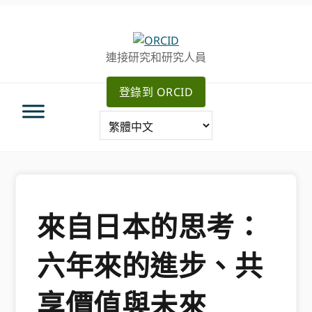
跳
跳
轉
到
至
主
連接研究和研究人員
主
要
導
內
登錄到 ORCID
航
容
來自日本的思考：
六年來的進步、共
享價值與未來