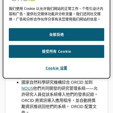
其驅動力源自於提升國際知名度、實踐開放科學
我们使用 Cookie 以允许我们网站的正常工作、个性化设计内
政策、減輕行政負擔的共同承諾。調查顯示，機
容和广告、提供社交媒体功能并分析流量。我们还同社交媒
構整合是最大化會員價值和實現這些目標的關鍵
体、广告和分析合作伙伴分享有关您使用我们网站的信息。
所在。
當被問及他們具體實施了哪些服務時，他們表
全部拒绝
示… ORCID 受訪者分享了各種各樣的例子，其
中包括：
接受所有 Cookie
橫濱國立大學
連接 ORCID 利用其教育和研
究活動資料庫，將經過驗證的隸屬關係資料
推送給研究人員。 ORCID 個人資料和調取
Cookie 设置
出版記錄。
國家自然科學研究機構綜合 ORCID 加到
NOUS
他們共同開發的研究管理系統——允
許研究人員從該系統導入他們的發表記錄。
ORCID 將資訊導入應用程序，並自動將獎
勵資訊推送回他們的系統。 ORCID 配置文
件。