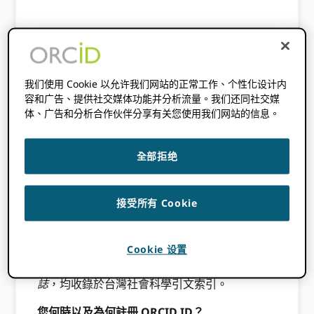
此內容已有三年多了。此帖子中包含的資訊
可能不準確。
我们使用 Cookie 以允许我们网站的正常工作、个性化设计内
ORCID 亞太區項目經理，
Estelle Cheng
，最近
容和广告、提供社交媒体功能并分析流量。我们还同社交媒
和
林文瑤
，一位學者、作者和學術期刊編輯，關
体、广告和分析合作伙伴分享有关您使用我们网站的信息。
於 ORCID 以及它在台灣的使用。
請您能簡單介紹一下您自己嗎？
全部拒绝
我在台灣大學圖書館情報學系和研究生院攻讀博
士學位。 我目前是淡江大學信息與圖書館學系的
接受所有 Cookie
副教授，之前曾在特殊圖書館和學術圖書館工
作。 我有很多與國際學術界和學術出版商合作的
經驗。 我目前也是該雜誌的執行編輯
教育媒體
Cookie 设置
與圖書館學雜誌
和前任助理編輯
圖書情報學雜
誌
，均收錄於台灣社會科學引文索引。
您何時以及為何註冊 ORCID ID？