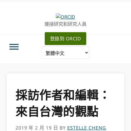
跳
跳
轉
到
至
主
連接研究和研究人員
主
要
導
內
登錄到 ORCID
航
容
採訪作者和編輯：
來自台灣的觀點
2019 年 2 月 19 日
BY
ESTELLE CHENG