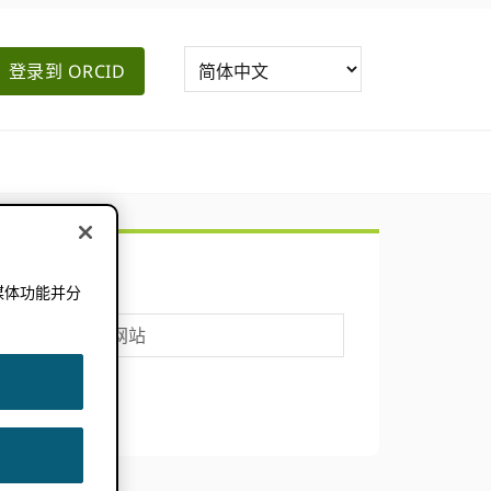
登录到 ORCID
主
搜索
要
媒体功能并分
。
搜
侧
索
这
边
个
网
栏
站