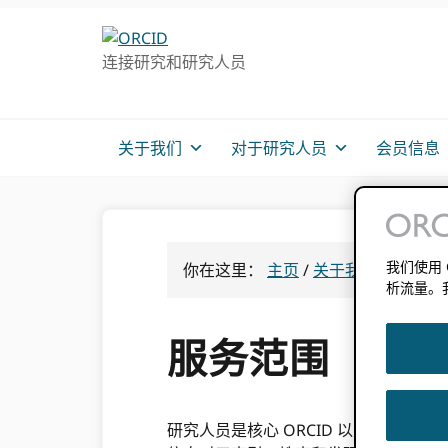
跳
跳
跳
转
到
至
连接研究和研究人员
至
主
主
主
要
侧
导
内
边
航
容
栏
关于我们
对于研究人员
会员信息
我们使用
你在这里：
主页
/
关于我们 ORCID
/
析流量。
服务范围
研究人员是核心 ORCID 以及学术和