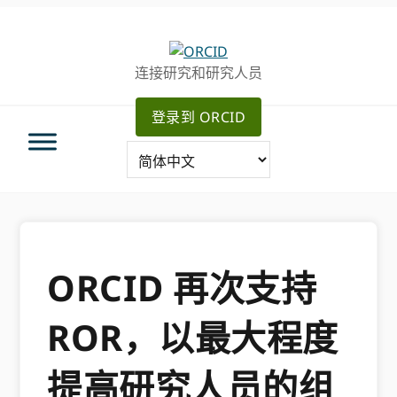
跳
跳
转
到
至
主
连接研究和研究人员
主
要
导
内
登录到 ORCID
航
容
ORCID 再次支持
ROR，以最大程度
提高研究人员的组