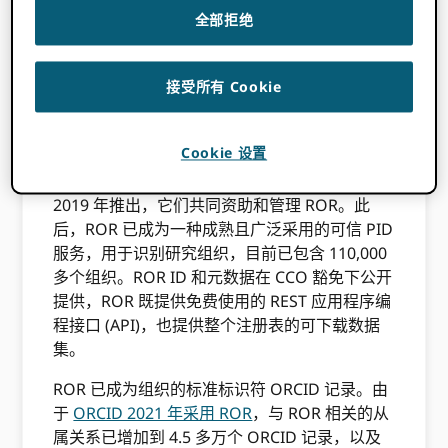
研究组织的 PID（例如 ROR ID）
全部拒绝
在这篇文章中，我们将讨论 ROR 是什么，以及
为什么以及如何 ORCID 支持 ROR（研究组织注
接受所有 Cookie
册中心）作为我们首选的组织 PID。
ROR 托管着一个全球性的、社区驱动的注册表，
Cookie 设置
用于唯一标识组织。这项免费开放的 PID 服务由
加州数字图书馆、Crossref 和 DataCite 于
2019 年推出，它们共同资助和管理 ROR。此
后，ROR 已成为一种成熟且广泛采用的可信 PID
服务，用于识别研究组织，目前已包含 110,000
多个组织。ROR ID 和元数据在 CCO 豁免下公开
提供，ROR 既提供免费使用的 REST 应用程序编
程接口 (API)，也提供整个注册表的可下载数据
集。
ROR 已成为组织的标准标识符 ORCID 记录。由
于
ORCID 2021 年采用 ROR
，与 ROR 相关的从
属关系已增加到 4.5 多万个 ORCID 记录，以及