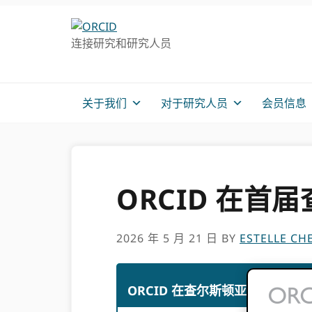
跳
跳
转
到
连接研究和研究人员
至
主
主
要
导
内
航
容
关于我们
对于研究人员
会员信息
ORCID 在首
2026 年 5 月 21 日
BY
ESTELLE CH
ORCID 在查尔斯顿亚洲会议上