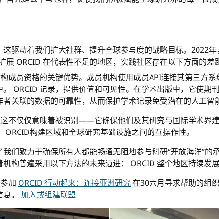
：
这驱动着我们扩大社群、提升全球参与度的战略目标。2022年
扩展 ORCID 在代表性不足的地区，实践社区存在以下方面的差距：
合是机构成员资格的关键优势。成员机构使用成员API连接其第三方
。 ORCID 记录，提供价值和可见性。在学术出版中，它使
作者关联的数据的可靠性，从而保护学术记录免受潜在的人工智
ID 这不仅仅意味着被识别——它确保他们及其研究与国际学术界
 ORCID构建区域和全球研究基础设施之间的互操作性。
了我们致力于确保所有人都能畅通无阻地参与科研“开放海洋”的
机构普遍采用以下方法的未来迈进： ORCID 整个地区持续发
册参加
ORCID 行动起来：连接亚洲研究
在30六月
寻求帮助的组织
信息。
加入或组建联盟
.