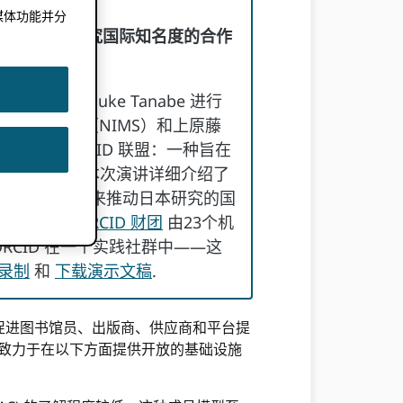
媒体功能并分
种旨在提升日本研究国际知名度的合作
。
nihan 与 Kosuke Tanabe 进行
科学研究所
（NIMS）和上原藤
题为“日本 ORCID 联盟：一种旨在
作方式。” 本次演讲详细介绍了
运用联盟模式来推动日本研究的国
，例如
日本 ORCID 财团
由23个机
RCID 在一个实践社群中——这
录制
和
下载演示文稿
.
，以促进图书馆员、出版商、供应商和平台提
ID致力于在以下方面提供开放的基础设施