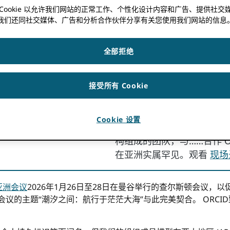
 Cookie 以允许我们网站的正常工作、个性化设计内容和广告、提供社交
 ORCID 在编辑研究管理
日本 ORCID 联盟：一
我们还同社交媒体、广告和分析合作伙伴分享有关您使用我们网站的信息
方式
全部拒绝
heng 主持了一个由前任主编参与
ORCID 参与负责人 Brian Mi
科特·埃德蒙兹和
香港教育
了一场闪电问答。
国立材料
iZhe Xiao）题为“打破壁
子
冲绳科技大学
（OIST）
接受所有 Cookie
辑研究管理工作流程及其他”一文
提升日本研究国际知名度的合
究管理人员采用PID的切实
大学、国家机构等各方如何
Cookie 设置
下载演示文稿
.
际化发展。 ORCID 联合体
构组成的团队，与……合作 O
在亚洲实属罕见。观看
现场
亚洲会议
2026年1月26日至28日在曼谷举行的查尔斯顿会议
会议的主题“潮汐之间：航行于茫茫大海”与此完美契合。 ORC