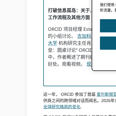
我们使用
打破信息孤岛：关于……的圆桌讨论
析流量。
工作流程及其他方面
ORCID 项目经理 Estelle C
的小组讨论。
吉加科学出版社
斯
大学
机构研究主任肖思哲（Jesse S
垒：圆桌讨论” ORCID 在“编
中，作者概述了期刊编辑和大学研
好处。观看视频。
现场录制
和
这一年， ORCID 参加了首届
查尔斯顿
供商之间的跨领域对话而闻名。2026年
全球研究格局的变化
.