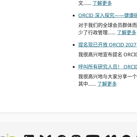
来
文……
了解更多
自
ORCID 深入探究——健
日
本
对于我们的全球会员群体而言
的
少了行政管理……
了解更多
反
提名现已开放 ORCID 20
思
：
我很高兴地宣布提名 ORC
六
呼叫所有研究人员！ ORC
年
来
我很高兴地与大家分享一个
的
各
其中……
了解更多
进
位
步
研
、
究
共
人
享
员
价
请
值
注