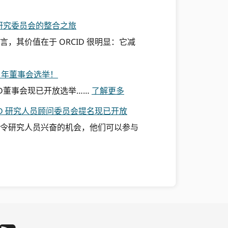
康研究委员会的整合之旅
，其价值在于 ORCID 很明显：它减
:
O
27 年董事会选举！
R
C
提
ID董事会现已开放选举……
了解更多
I
名
ID 研究人员顾问委员会提名现已开放
D
现
深
已
令研究人员兴奋的机会，他们可以参与
入
开
探
放
究
O
—
R
—
C
健
I
康
D
研
2