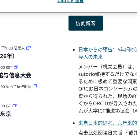
最新博客文章
Cookie 设置
访问博客
：下午00
喵星人
日本からの预告：6年间の
26年）
导入の未来
メンバー（机关会员）は、O
00
KST
sutorio维持するだけで
书馆与信息大会
るために极めて重要な洞察
00
新西兰标准时间
ORCID日本コンソーシ
查から得られた、现场の経
くからORCIDが导入さ
00
JST
ムが大学ICT推进协议会（
 东京
来自日本的思考：六年来的进
点击此处阅读日文版 下载