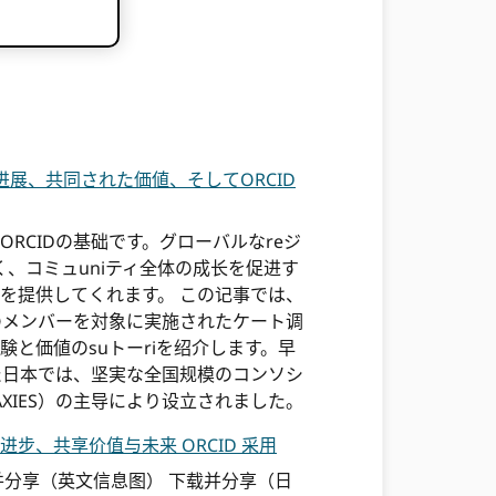
进展、共同された価値、そしてORCID
RCIDの基础です。グローバルなreジ
なく、コミュuniティ全体の成长を促进す
を提供してくれます。 この记事では、
ムのメンバーを対象に実施されたケート调
験と価値のsuトーriを绍介します。早
れた日本では、坚実な全国规模のコンソシ
AXIES）の主导により设立されました。
步、共享价值与未来 ORCID 采用
并分享（英文信息图） 下载并分享（日