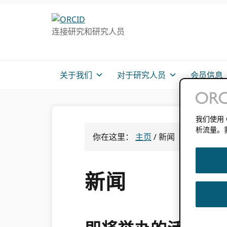
跳
跳
转
到
连接研究和研究人员
至
主
主
要
导
内
航
容
关于我们
对于研究人员
会员信息
我们使用
析流量。
你在这里：
主页
/
新闻
新闻