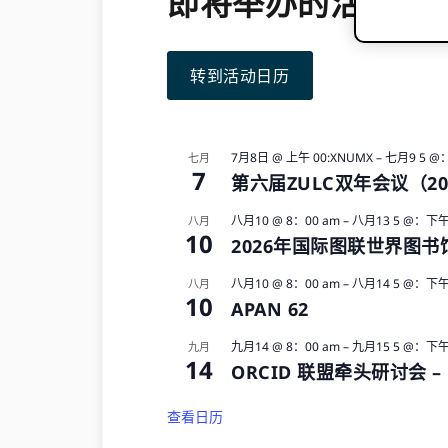
即将举办的活动
转到活动日历
7月8日 @ 上午 00:XNUMX
–
七月9 5 @
七月
7
第六届ZULC双年会议（20
八月10 @ 8：00 am
–
八月13 5 @：下午
八月
10
2026年国际图联世界图
八月10 @ 8：00 am
–
八月14 5 @：下午
八月
10
APAN 62
九月14 @ 8：00 am
–
九月15 5 @：下午
九月
14
ORCID 联盟牵头研讨会 –
查看日历