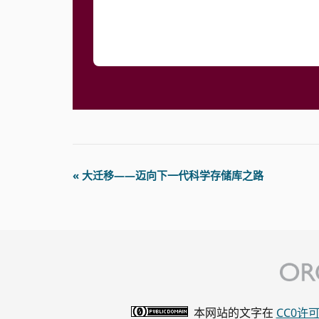
事
«
大迁移——迈向下一代科学存储库之路
件
导
航
本网站的文字在
CC0许