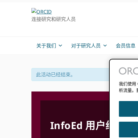
跳
跳
跳
转
到
至
连接研究和研究人员
至
主
主
主
要
侧
导
内
边
航
容
栏
关于我们
对于研究人员
会员信息
此活动已经结束。
我们使用
析流量。
InfoEd 用户组会议