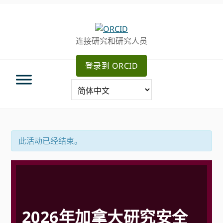
跳
跳
跳
转
到
至
至
主
主
连接研究和研究人员
主
要
侧
导
内
边
登录到 ORCID
航
容
栏
此活动已经结束。
2026年加拿大研究安全