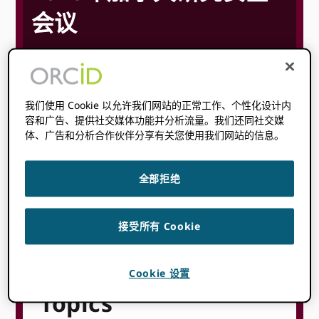
会议
26 年 5 月
27 年 5 月
上午 8:00
下
@
–
@
午 5:00
UTC-5
我们使用 Cookie 以允许我们网站的正常工作、个性化设计内
容和广告、提供社交媒体功能并分析流量。我们还同社交媒
开始时间在哪里
你是
:
无法检测到您的时区。 尝试
重装
这
体、广告和分析合作伙伴分享有关您使用我们网站的信息。
一页。
全部拒绝
了解更多
接受所有 Cookie
Cookie 设置
Topics