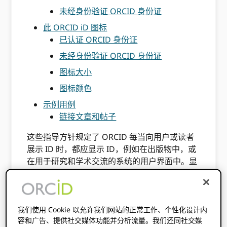
未经身份验证 ORCID 身份证
此 ORCID iD 图标
已认证 ORCID 身份证
未经身份验证 ORCID 身份证
图标大小
图标颜色
示例用例
链接文章和帖子
这些指导方针规定了 ORCID 每当向用户或读者
展示 ID 时，都应显示 ID，例如在出版物中，或
在用于研究和学术交流的系统的用户界面中。显
示 ID 的常见用例 ORCID ID 包括个人资料页
面、作者列表和搜索结果上的链接。
遵循这些指导原则并使用建议的 ORCID iD 图
我们使用 Cookie 以允许我们网站的正常工作、个性化设计内
标、按钮和样式有助于建立一致的 ORCID 在不
容和广告、提供社交媒体功能并分析流量。我们还同社交媒