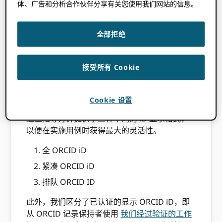
同情境下提供用户体验。这有助于识别、减少混
体、广告和分析合作伙伴分享有关您使用我们网站的信息。
淆，并为读者和用户提供熟悉的模式来理解和互
动。
全部拒绝
显示 ORCID 身份证
接受所有 Cookie
无论何处 ORCID iD 显示时应始终伴随 ORCID
iD 图标。
Cookie 设置
这些指导方针提供了三种不同的 iD 显示格式，
以便在实施用例时获得最大的灵活性。
全 ORCID iD
紧凑 ORCID iD
排队 ORCID ID
此外，我们区分了已认证的显示 ORCID iD，即
从 ORCID 记录保持者使用
我们经过验证的工作