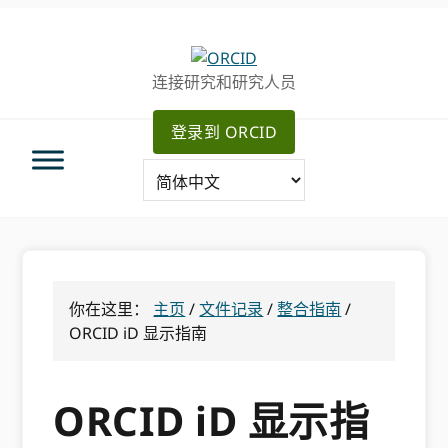
跳
跳
跳
转
到
至
至
主
主
连接研究和研究人员
主
要
侧
导
内
边
登录到 ORCID
航
容
栏
你在这里：
主页
/
文件记录
/
整合指南
/
ORCID iD 显示指南
ORCID iD 显示指