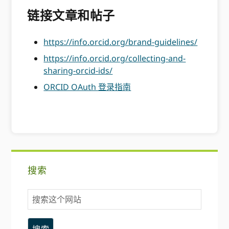
链接文章和帖子
https://info.orcid.org/brand-guidelines/
https://info.orcid.org/collecting-and-
sharing-orcid-ids/
ORCID OAuth 登录指南
主
搜索
要
搜
侧
索
这
边