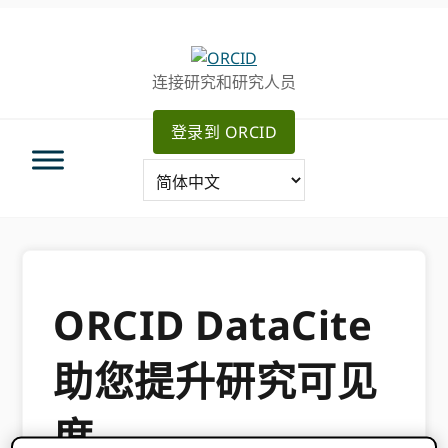
跳
跳
转
到
至
主
连接研究和研究人员
主
要
导
内
登录到 ORCID
航
容
ORCID DataCite
助您提升研究可见
度