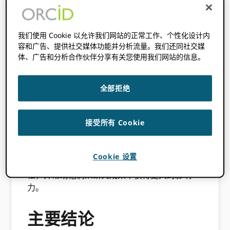
2026 年 2 月 26 日
BY
PALOMA MARÍN-
ARRAIZA
我们使用 Cookie 以允许我们网站的正常工作、个性化设计内
容和广告、提供社交媒体功能并分析流量。我们还同社交媒
体、广告和分析合作伙伴分享有关您使用我们网站的信息。
如果你错过了我们在国际爱情数据周期间与
DataCite的深度访谈，别担心！我们为你整理了
全部拒绝
精彩亮点。
在开放科学和新的研究评估方式鼓励研究人员分
接受所有 Cookie
享文本出版物以外的成果的时代，他们如何将这
些成果联系起来比以往任何时候都更加重要。
通
过以下方式提升您的研究影响力和知名度 ORCID
Cookie 设置
和 DataCite
致力于让研究人员的职业生涯更轻
松，并帮助他们从研究成果中获得更大的影响
力。
主要结论