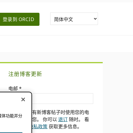
登录到 ORCID
主
注册博客更新
要
电邮
*
侧
边
我们只会在有新博客帖子时使用您的电
媒体功能并分
栏
子邮件通知您。 你可以
退订
随时。 看
。
到我们的
隐私政策
获取更多信息。