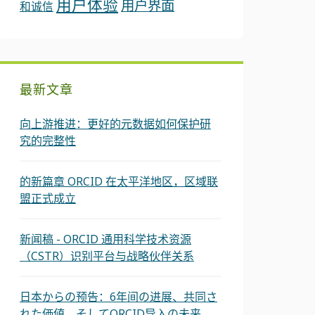
用户体验
用户界面
和诚信
最新文章
向上游推进：更好的元数据如何保护研
究的完整性
的新篇章 ORCID 在太平洋地区，区域联
盟正式成立
新闻稿 - ORCID 通用科学技术资源
（CSTR）识别平台与战略伙伴关系
日本からの预告：6年间の进展、共同さ
れた価値、そしてORCID导入の未来