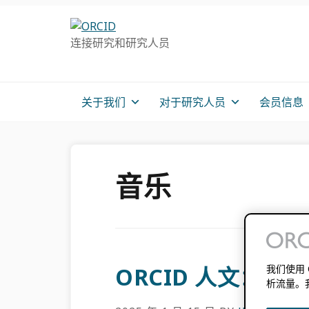
跳
跳
跳
转
到
至
连接研究和研究人员
至
主
主
主
要
侧
导
内
边
航
容
栏
关于我们
对于研究人员
会员信息
音乐
我们使用
ORCID 人文：
析流量。