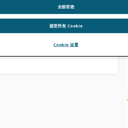
O
全部拒绝
！我们很高兴地宣布，我们刚刚发布了一套新的工作类
接受所有 Cookie
Cookie 设置
闻
,
产品更新
人文学科
,
图片
,
音乐
,
非STEM
,
奥西德唱片
,
UX