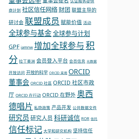
董事会选举
董事会提名
认证服务提供
社区信任网络
财团
联盟主导的
商计划
联盟成员
赋能价值
研讨会
活动
全球参与基金
全球参与计划
积
增加全球参与
GPF
iamnw
分
会员登入平台
拉丁美洲
会员信息
元数据
ORCID
开放的科学
开放访问
ORCID 采用
董事会
ORCID 社区市政
ORCID 社區
奥西
厅
ORCID 在野外
ORCID 在行动
德唱片
产品开发
私隐政策
公共数据文件
研究员
科研诚信
研究人员
ROR
信托
信任标记
坚持信任
大学和研究机构