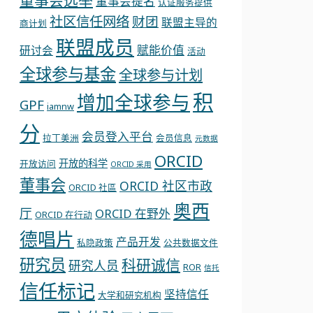
董事会选举
董事会提名
认证服务提供
社区信任网络
财团
联盟主导的
商计划
联盟成员
赋能价值
研讨会
活动
全球参与基金
全球参与计划
积
增加全球参与
GPF
iamnw
分
会员登入平台
拉丁美洲
会员信息
元数据
ORCID
开放的科学
开放访问
ORCID 采用
董事会
ORCID 社区市政
ORCID 社區
奥西
厅
ORCID 在野外
ORCID 在行动
德唱片
产品开发
私隐政策
公共数据文件
研究员
科研诚信
研究人员
ROR
信托
信任标记
坚持信任
大学和研究机构