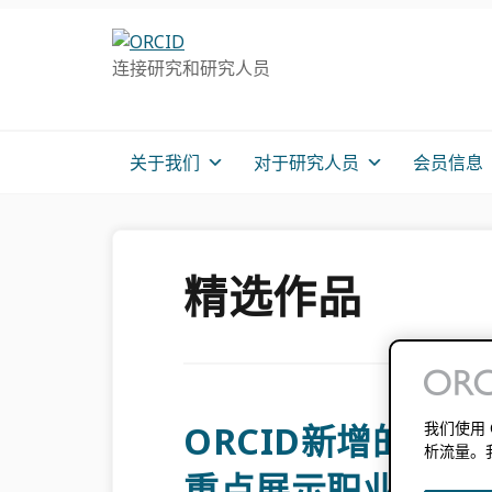
跳
跳
跳
转
到
至
连接研究和研究人员
至
主
主
主
要
侧
导
内
边
航
容
栏
关于我们
对于研究人员
会员信息
精选作品
我们使用
ORCID新增的“
析流量。
重点展示职业生涯