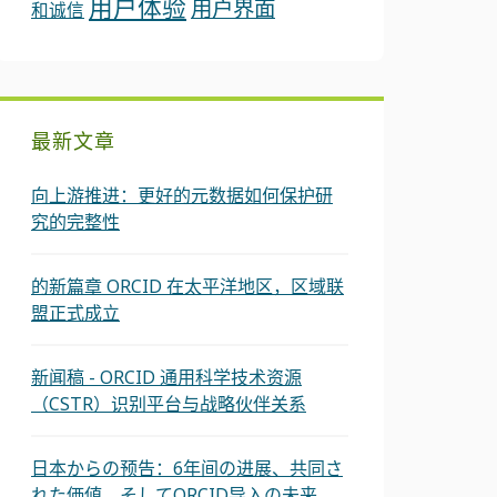
用户体验
用户界面
和诚信
最新文章
向上游推进：更好的元数据如何保护研
究的完整性
的新篇章 ORCID 在太平洋地区，区域联
盟正式成立
新闻稿 - ORCID 通用科学技术资源
（CSTR）识别平台与战略伙伴关系
日本からの预告：6年间の进展、共同さ
れた価値、そしてORCID导入の未来