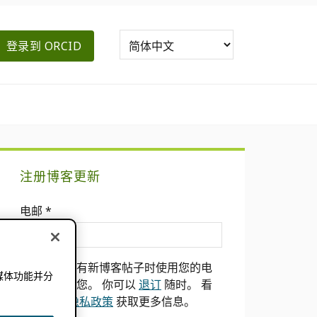
登录到 ORCID
主
注册博客更新
要
电邮
*
侧
边
我们只会在有新博客帖子时使用您的电
媒体功能并分
栏
子邮件通知您。 你可以
退订
随时。 看
。
到我们的
隐私政策
获取更多信息。