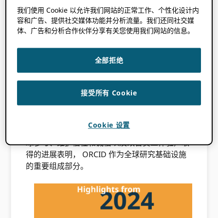
我们使用 Cookie 以允许我们网站的正常工作、个性化设计内
容和广告、提供社交媒体功能并分析流量。我们还同社交媒
2025 年 3 月 25 日
BY
ORCID
体、广告和分析合作伙伴分享有关您使用我们网站的信息。
我们很高兴邀请您探索
ORCID 2024 年年报
!
全部拒绝
现在是我们的当前
从愿景到价值： ORCID的
2022-2025 战略计划
，我们将继续努力实现
愿景
接受所有 Cookie
一个所有参与研究、学术和创新的人都具有独特
身份，并跨越学科、边界和时间与他们的贡献联
系在一起的世界。我们在 2024 年在五个战略领
Cookie 设置
域（增加会员价值、增加研究人员价值、增加全
球参与、维护信任和诚信以及改善员工体验）取
得的进展表明， ORCID 作为全球研究基础设施
的重要组成部分。