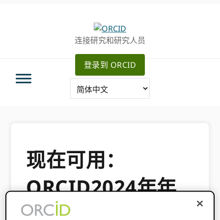
跳
跳
转
到
至
主
连接研究和研究人员
主
要
导
内
登录到 ORCID
航
容
现在可用：
ORCID2024年年
度报告