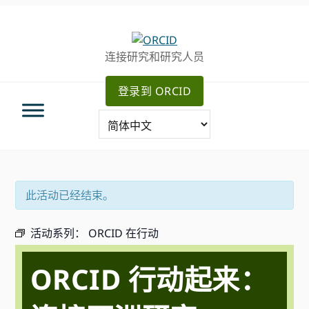
跳
跳
跳
转
到
至
至
主
主
连接研究和研究人员
主
要
侧
导
内
边
登录到 ORCID
航
容
栏
此活动已经结束。
活动系列：
ORCID 在行动
ORCID 行动起来：