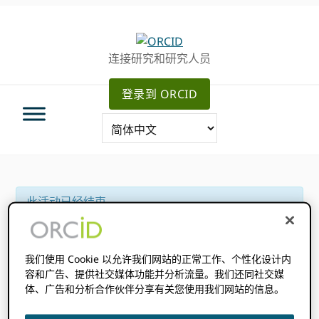
跳
跳
跳
转
到
至
至
主
主
连接研究和研究人员
主
要
侧
导
内
边
登录到 ORCID
航
容
栏
此活动已经结束。
活动系列：
与 Crossref、DataCite 和 更好地结合
ORCID
我们使用 Cookie 以允许我们网站的正常工作、个性化设计内
容和广告、提供社交媒体功能并分析流量。我们还同社交媒
2024 年 5 月 29 日
上午 8:00
上午 9:00
体、广告和分析合作伙伴分享有关您使用我们网站的信息。
@
–
BST