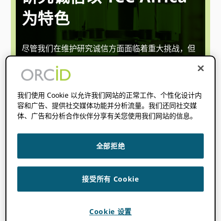
为特色
尽管我们在维护研究诚信方面面临着重大挑战，但
我们仍然乐观地认为，通过共同努力，我们的社区
可以取得有意义和持久的进步，朝着一个世界迈
进，在这个世界上，所有参与研究、学术和创新的
人都可以被独特而可靠地识别，并与他们的贡献跨
我们使用 Cookie 以允许我们网站的正常工作、个性化设计内
容和广告、提供社交媒体功能并分析流量。我们还同社交媒
越学科、国界和时间联系起来。
体、广告和分析合作伙伴分享有关您使用我们网站的信息。
2025 年 4 月 8 日
下午 1:00
下午
@
–
2:00
BST
全部拒绝
开始时间在哪里
你是
:
无法检测到您的时区。 尝试
重装
这
接受所有 Cookie
一页。
观看录音
Cookie 设置