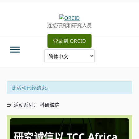
跳
跳
跳
转
到
至
至
主
主
连接研究和研究人员
主
要
侧
导
内
边
登录到 ORCID
航
容
栏
此活动已经结束。
活动系列：
科研诚信
研究诚信以 TCC Africa