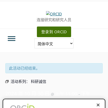
跳
跳
跳
转
到
至
至
主
主
连接研究和研究人员
主
要
侧
导
内
边
登录到 ORCID
航
容
栏
此活动已经结束。
活动系列：
科研诚信
2024 年 10 月 30 日
上午 11:00
下午
@
–
12:00
美国东部时间