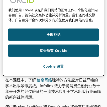
开始时间在哪里
你是
:
无法检测到您的时区。 尝试
重装
这一页。
我们使用 Cookie 以允许我们网站的正常工作、个性化设计内
容和广告、提供社交媒体功能并分析流量。我们还同社交媒
体、广告和分析合作伙伴分享有关您使用我们网站的信息。
全部拒绝
接受所有 Cookie
At ORCID，我们认为维护研究诚信的全球挑战需要社区
驱动的解决方案。欢迎参加我们这个发人深省的网络研讨
会系列，我们邀请了研究、网络安全等领域的思想领袖和
Cookie 设置
专家分享他们对趋势和新兴解决方案的见解。
在本课程中，了解
信息网络
独特的方法应对日益严峻的
学术出版欺诈挑战。Infolinx 致力于将消费金融行业数十
年来开发的经过验证的一流技术应用于学术出版行业面临
的新兴诚信问题。
演讲者 Alan Schiffres 和 Don Kumka 将分享信用卡和消