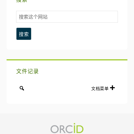
要
搜
侧
索
这
边
个
网
栏
站
文件记录
文档菜单