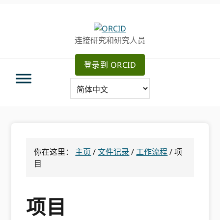
跳
跳
跳
转
到
至
至
主
主
连接研究和研究人员
主
要
侧
导
内
边
登录到 ORCID
航
容
栏
你在这里：
主页
/
文件记录
/
工作流程
/
项
目
项目