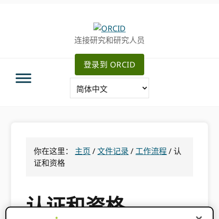
跳
跳
跳
转
到
至
至
主
主
连接研究和研究人员
主
要
侧
导
内
边
登录到 ORCID
航
容
栏
你在这里：
主页
/
文件记录
/
工作流程
/
认
证和资格
认证和资格