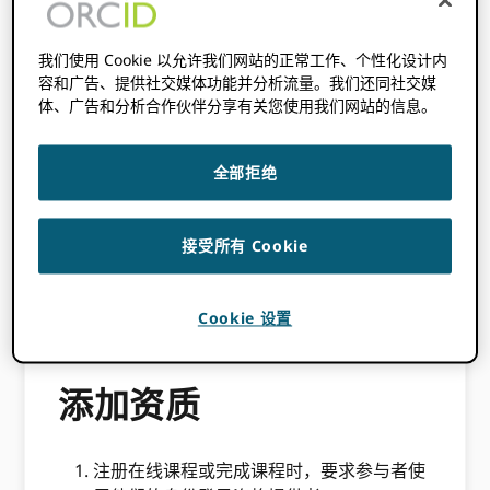
研究人员可以通过认证证明他们在研究伦理、开
我们使用 Cookie 以允许我们网站的正常工作、个性化设计内
放科学、监管监督、研究管理和其他主题等领域
容和广告、提供社交媒体功能并分析流量。我们还同社交媒
的能力。
体、广告和分析合作伙伴分享有关您使用我们网站的信息。
可添加证书、徽章等资质 ORCID 记录，以便能
全部拒绝
力的证据是公开的，并且明确地与 ORCID ID。
然后，这些资格可用于访问受限数据集、证明培
训已完成或执行其他特权操作。
接受所有 Cookie
一般有两种 ORCID 资格信息的工作流程； 添加
资格 ORCID 记录，并阅读资格以做出访问决
Cookie 设置
定。
添加资质
注册在线课程或完成课程时，要求参与者使