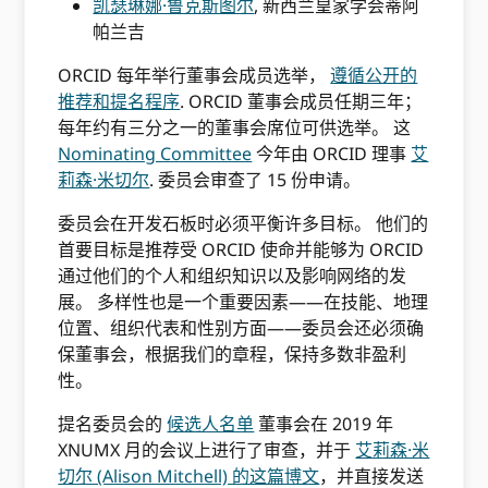
凯瑟琳娜·鲁克斯图尔
, 新西兰皇家学会蒂阿
帕兰吉
ORCID 每年举行董事会成员选举，
遵循公开的
推荐和提名程序
. ORCID 董事会成员任期三年；
每年约有三分之一的董事会席位可供选举。 这
Nominating Committee
今年由 ORCID 理事
艾
莉森·米切尔
. 委员会审查了 15 份申请。
委员会在开发石板时必须平衡许多目标。 他们的
首要目标是推荐受 ORCID 使命并能够为 ORCID
通过他们的个人和组织知识以及影响网络的发
展。 多样性也是一个重要因素——在技能、地理
位置、组织代表和性别方面——委员会还必须确
保董事会，根据我们的章程，保持多数非盈利
性。
提名委员会的
候选人名单
董事会在 2019 年
XNUMX 月的会议上进行了审查，并于
艾莉森·米
切尔 (Alison Mitchell) 的这篇博文
，并直接发送