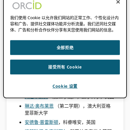
2019 年 11 月 22 日
BY
JULIE PETRO
我们使用 Cookie 以允许我们网站的正常工作、个性化设计内
容和广告、提供社交媒体功能并分析流量。我们还同社交媒
体、广告和分析合作伙伴分享有关您使用我们网站的信息。
此内容已发布三年多。此帖子中包含的信息
可能不准确。
全部拒绝
代表 ORCID 董事会和工作人员，感谢所有提交
提名并参与选举过程的人，特别是我们提名委员
接受所有 Cookie
会的成员。 请加入我们，欢迎我们的
新的和回
归的董事会成员
:
Cookie 设置
原山优子
（研究员），日本东北大学
丹尼尔胡克
（第二学期），数字科学，英国
琳达·奥布莱恩
（第二学期），澳大利亚格
里菲斯大学
安德鲁·普雷斯顿
，科睿唯安，英国