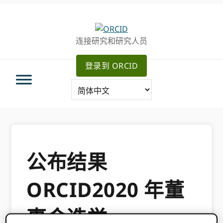
跳
跳
转
到
至
主
连接研究和研究人员
主
要
导
内
登录到 ORCID
航
容
公布结果
ORCID2020 年董
事会选举