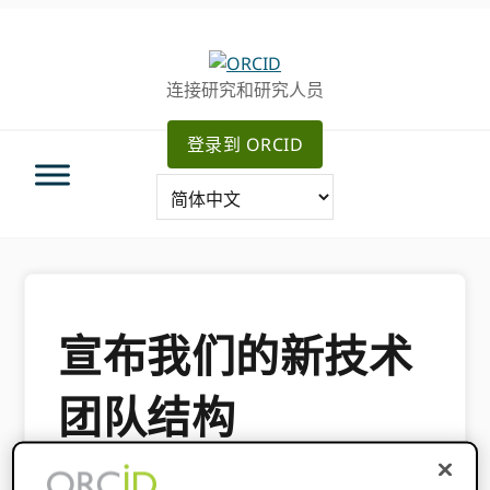
跳
跳
转
到
至
主
连接研究和研究人员
主
要
导
内
登录到 ORCID
航
容
宣布我们的新技术
团队结构
2018 年 12 月 3 日
BY
劳尔·哈克