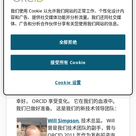
我们使用 Cookie 以允许我们网站的正常工作、个性化设计内
容和广告、提供社交媒体功能并分析流量。我们还同社交媒
此内容已发布三年多。此帖子中包含的信息
体、广告和分析合作伙伴分享有关您使用我们网站的信息。
可能不准确。
ORCID 今年经历了巨大的人员配置变革，新
全部拒绝
人、新角色、新团队和晋升
.. 我们最近的变化是
Rob Peters 离开我们的技术总监
. 我非常感谢
Rob 在我们启动阶段的领导和支持。 我会想念
接受所有 Cookie
他，他不妥协的风格和滑稽——包括在我们最近
的全体员工会议上的袜子木偶盛会。
Cookie 设置
我的意思是，你从那里去哪里！？
幸好， ORCID 享受变化。 它在我们的血液中。
我们已做好准备。 这是我们的新技术领导团队：
Will Simpson
, 技术总监。 Will
曾是我们技术团队的副手，曾与
ORCID 2011 年作为发布前咨询