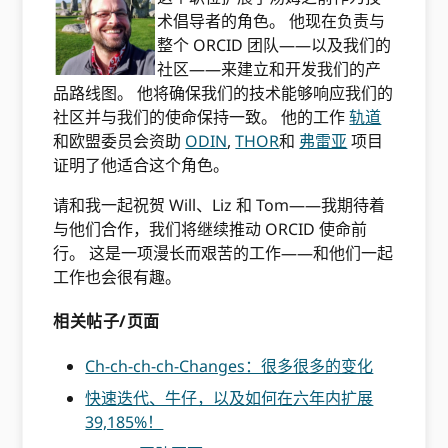
术倡导者的角色。 他现在负责与
整个 ORCID 团队——以及我们的
社区——来建立和开发我们的产
品路线图。 他将确保我们的技术能够响应我们的
社区并与我们的使命保持一致。 他的工作
轨道
和欧盟委员会资助
ODIN
,
THOR
和
弗雷亚
项目
证明了他适合这个角色。
请和我一起祝贺 Will、Liz 和 Tom——我期待着
与他们合作，我们将继续推动 ORCID 使命前
行。 这是一项漫长而艰苦的工作——和他们一起
工作也会很有趣。
相关帖子/页面
Ch-ch-ch-ch-Changes：很多很多的变化
快速迭代、牛仔，以及如何在六年内扩展
39,185%！