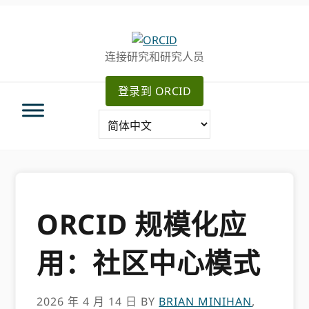
跳
跳
转
到
至
主
连接研究和研究人员
主
要
导
内
登录到 ORCID
航
容
ORCID 规模化应
用：社区中心模式
2026 年 4 月 14 日
BY
BRIAN MINIHAN
,