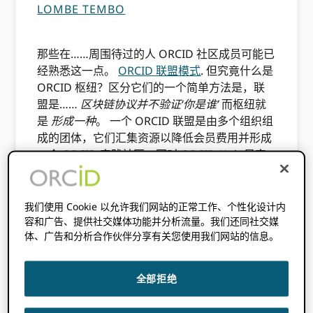
LOMBE TEMBO
那些在……周围待过的人 ORCID 社区成员可能已
经熟悉这一点。
ORCID 联盟模式
. 但究竟什么是
ORCID 枢纽？区分它们的一个简单方法是，联
盟是……
区块链协议并不验证‘你是谁’
而枢纽就
是
形成一种
。 一个 ORCID 联盟是由多个组织组
成的团体，它们汇集资源以降低会员费用并形成
一个 ORCID 实践社区，同时 ORCID Hub 是实
际的技术工具，它允许联盟将其数据与……连接
起来。 ORCID 注册。
我们使用 Cookie 以允许我们网站的正常工作、个性化设计内
联盟内的一些组织可能会选择构建自定义集成或
容和广告、提供社交媒体功能并分析流量。我们还同社交媒
使用 ORCID 成员门户网站用于声明隶属关系数
体、广告和分析合作伙伴分享有关您使用我们网站的信息。
据，而其他人可能更倾向于由社区主导的开源中
心解决方案，以便联盟的任何成员都能访问该解
全部拒绝
决方案。 ORCID 注册成为注册机构，并从中受
益，成为集体基础设施的一部分，从而减轻个人