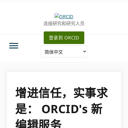
跳
跳
转
到
至
主
连接研究和研究人员
主
要
导
内
登录到 ORCID
航
容
增进信任，实事求
是： ORCID's 新
编辑服务