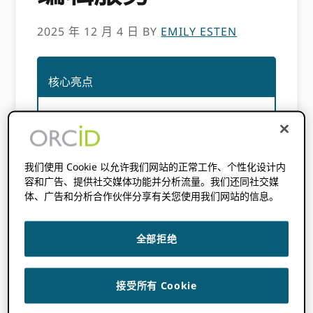
2025 年 12 月 4 日
BY
EMILY ESTEN
核心亮点
ORCID 现在，出版商可以添加编辑服
务活动，以表彰期刊编辑的工作。
已验证的编辑服务活动可以通过以下方
我们使用 Cookie 以允许我们网站的正常工作、个性化设计内
式添加： ORCID 成员 API。
容和广告、提供社交媒体功能并分析流量。我们还同社交媒
收款和贷记 ORCID 编辑的身份识别码
体、广告和分析合作伙伴分享有关您使用我们网站的信息。
对于提高期刊的诚信度至关重要。
全部拒绝
ORCID 学术出版社有着悠久的历史。
接受所有 Cookie
出版商也位列其中。 ORCID最早也是最热情的
支持者，提供了关键的启动贷款和其他宝贵的基