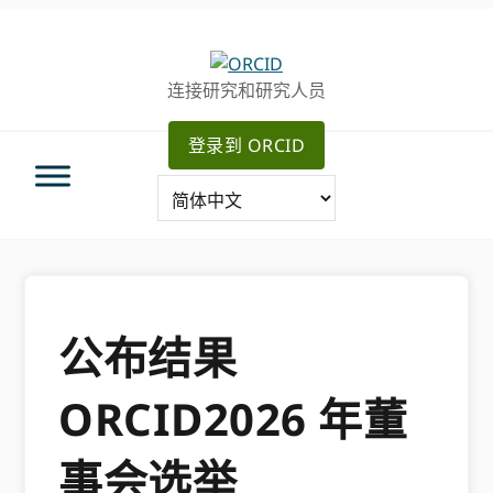
跳
跳
转
到
至
主
连接研究和研究人员
主
要
导
内
登录到 ORCID
航
容
公布结果
ORCID2026 年董
事会选举