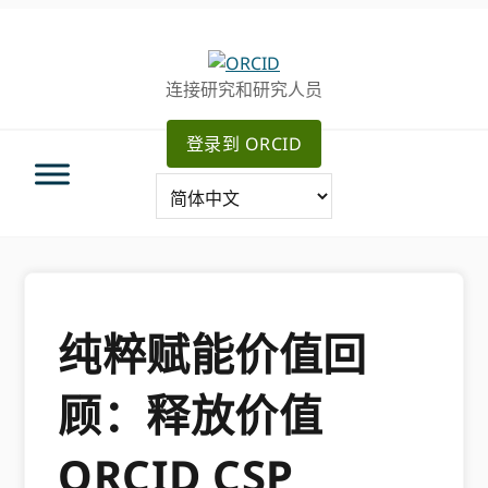
跳
跳
转
到
至
主
连接研究和研究人员
主
要
导
内
登录到 ORCID
航
容
纯粹赋能价值回
顾：释放价值
ORCID CSP