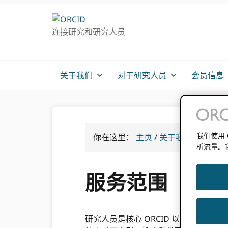
跳
跳
跳
转
到
至
连接研究和研究人员
至
主
主
主
要
侧
导
内
边
航
容
栏
关于我们
对于研究人员
会员信息
我们使用
你在这里：
主页
/
关于我们 ORCID
/
析流量。
服务范围
研究人员是核心 ORCID 以及学术和