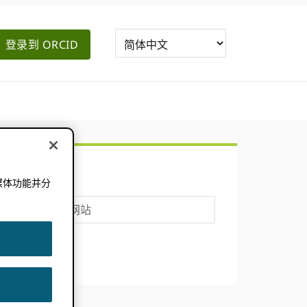
登录到 ORCID
主
搜索
要
媒体功能并分
。
搜
侧
索
这
边
个
网
栏
站