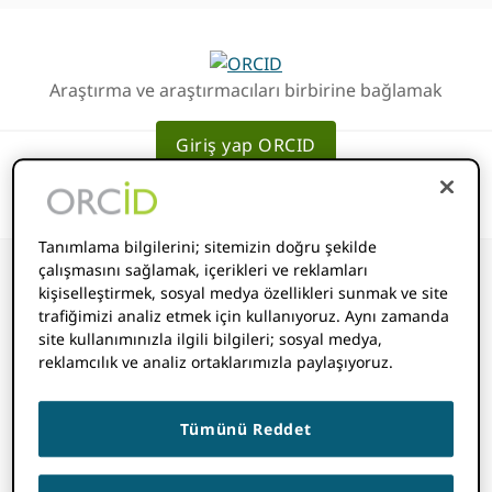
Birincil
Ana
Geziye
içeriğe
atla
atla
Araştırma ve araştırmacıları birbirine bağlamak
Giriş yap ORCID
Tanımlama bilgilerini; sitemizin doğru şekilde
çalışmasını sağlamak, içerikleri ve reklamları
kişiselleştirmek, sosyal medya özellikleri sunmak ve site
trafiğimizi analiz etmek için kullanıyoruz. Aynı zamanda
Bir kaydın var
site kullanımınızla ilgili bilgileri; sosyal medya,
reklamcılık ve analiz ortaklarımızla paylaşıyoruz.
olup olmadığını
Tümünü Reddet
nasıl anlarım?