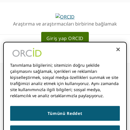
Birincil
Ana
Geziye
içeriğe
atla
atla
Araştırma ve araştırmacıları birbirine bağlamak
Giriş yap ORCID
Tanımlama bilgilerini; sitemizin doğru şekilde
çalışmasını sağlamak, içerikleri ve reklamları
kişiselleştirmek, sosyal medya özellikleri sunmak ve site
trafiğimizi analiz etmek için kullanıyoruz. Aynı zamanda
Bildirimler ve
site kullanımınızla ilgili bilgileri; sosyal medya,
reklamcılık ve analiz ortaklarımızla paylaşıyoruz.
Araştırmacı
Tümünü Reddet
Bağlantısı