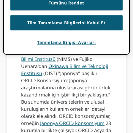
Tümünü Reddet
Japonya ORCID Konsorsiyum: Japonya
araştırmalarına uluslararası
görünürlük kazandırmak için iş
Tüm Tanımlama Bilgilerini Kabul Et
birliğine dayalı bir yaklaşım
ORCID Etkileşim Lideri Brian Minihan
Tanımlama Bilgisi Ayarları
Kosuke Tanabe ile hızlı soru-cevap
oturumu gerçekleştirdi.
Ulusal Malzeme
Bilimi Enstitüsü
(NIMS) ve Fujiko
Uehara'dan
Okinawa Bilim ve Teknoloji
Enstitüsü
(OIST) "Japonya" başlıklı
ORCID Konsorsiyum: Japonya
araştırmalarına uluslararası görünürlük
kazandırmak için işbirlikçi bir yaklaşım.”
Bu sunumda üniversitelerin ve ulusal
kuruluşların kullanım örnekleri detaylı
olarak ele alındı. ORCID konsorsiyumlar,
örneğin
Japonya ORCID konsorsiyum
23
kurumla birlikte çalışıyor. ORCID Asya'da