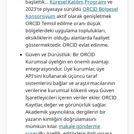
başlattık...
Küresel Katılım Programı
ve
2023'te piyasaya sürüldü
ORCID Bölgesel
Konsorsiyum
aktif olarak genişletmek
ORCID Temsil edilme oranı düşük
bölgelerdeki uygulama toplulukları,
eksikliklerin olduğu alanlarda faaliyet
göstermektedir. ORCID evlat edinme.
Güven ve Dürüstlük: Bir ORCID
Kurumsal üyeliğin en önemli avantajı
entegrasyondur. Üye kurumlar, üye
API'sini kullanarak üçüncü taraf
sistemlerini bağlar ve araştırmacılarının
verilerine kurumsal kökenli veya Güven
İşaretleyicileri içeren veriler ekler. ORCID
Kayıtlar, değer ve görünürlük sağlar.
Akademik yayıncılıkta, dergilerin bir
yazarın kimliğini doğrulamasını
mümkün kılar.
makale gönderme
süreci
Bu özellik, editörlere ilgili yazara