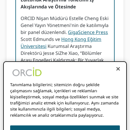
Akışlarında ve Ötesinde
ORCID Nişan Müdürü Estelle Cheng Eski
Genel Yayın Yönetmeni'nin de katılımıyla
bir panel düzenlendi.
GigaScience Press
Scott Edmunds ve
Hong Kong Eğitim
Üniversitesi
Kurumsal Araştırma
Direktörü Jesse SiZhe Xiao, “Bölümler
Arası Engelleri Kaldırmak: Bir Yuvarlak
Masa Tartışması” başlıklı bir sunum
yaptı. ORCID "Editöryel Araştırma
Yönetimi İş Akışları ve Ötesi" başlıklı
Tanımlama bilgilerini; sitemizin doğru şekilde
çalışmada, dergi editörleri ve üniversite
çalışmasını sağlamak, içerikleri ve reklamları
araştırma yöneticileri tarafından
kişiselleştirmek, sosyal medya özellikleri sunmak ve site
PID'lerin benimsenmesinin somut
trafiğimizi analiz etmek için kullanıyoruz. Aynı zamanda
faydaları özetlenmiştir. İzleyin
canlı
site kullanımınızla ilgili bilgileri; sosyal medya,
reklamcılık ve analiz ortaklarımızla paylaşıyoruz.
kaydedilmiş oturum
hem de
sunumu
indir
.