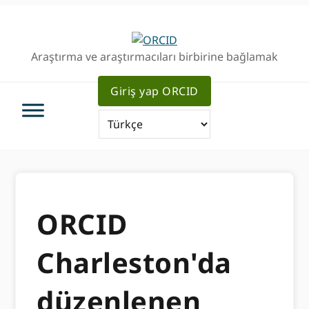
Birincil
Ana
Geziye
içeriğe
atla
atla
Araştırma ve araştırmacıları birbirine bağlamak
Giriş yap ORCID
ORCID
Charleston'da
düzenlenen