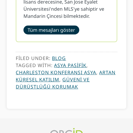
lisans derecesine, San Jose Eyalet
Üniversitesi'nden MLS'ye sahiptir ve
Mandarin Çincesi bilmektedir.
Tüm mesajları göster
FILED UNDER:
BLOG
TAGGED WITH:
ASYA PASIFIK
,
CHARLESTON KONFERANSI ASYA
,
ARTAN
KÜRESEL KATILIM
,
GÜVENI VE
DÜRÜSTLÜĞÜ KORUMAK