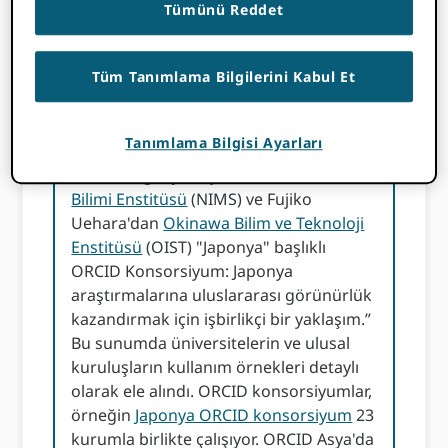
Tümünü Reddet
Japonya ORCID Konsorsiyum: Japonya
araştırmalarına uluslararası
görünürlük kazandırmak için iş
Tüm Tanımlama Bilgilerini Kabul Et
birliğine dayalı bir yaklaşım
ORCID Etkileşim Lideri Brian Minihan
Tanımlama Bilgisi Ayarları
Kosuke Tanabe ile hızlı soru-cevap
oturumu gerçekleştirdi.
Ulusal Malzeme
Bilimi Enstitüsü
(NIMS) ve Fujiko
Uehara'dan
Okinawa Bilim ve Teknoloji
Enstitüsü
(OIST) "Japonya" başlıklı
ORCID Konsorsiyum: Japonya
araştırmalarına uluslararası görünürlük
kazandırmak için işbirlikçi bir yaklaşım.”
Bu sunumda üniversitelerin ve ulusal
kuruluşların kullanım örnekleri detaylı
olarak ele alındı. ORCID konsorsiyumlar,
örneğin
Japonya ORCID konsorsiyum
23
kurumla birlikte çalışıyor. ORCID Asya'da