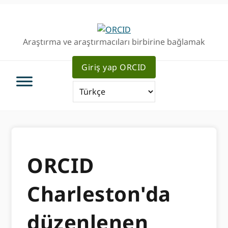
Birincil
Ana
Geziye
içeriğe
atla
atla
Araştırma ve araştırmacıları birbirine bağlamak
Giriş yap ORCID
ORCID
Charleston'da
düzenlenen