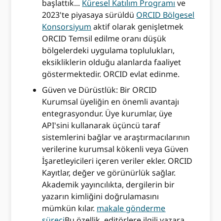
başlattık...
Küresel Katılım Programı
ve
2023'te piyasaya sürüldü
ORCID Bölgesel
Konsorsiyum
aktif olarak genişletmek
ORCID Temsil edilme oranı düşük
bölgelerdeki uygulama toplulukları,
eksikliklerin olduğu alanlarda faaliyet
göstermektedir. ORCID evlat edinme.
Güven ve Dürüstlük: Bir ORCID
Kurumsal üyeliğin en önemli avantajı
entegrasyondur. Üye kurumlar, üye
API'sini kullanarak üçüncü taraf
sistemlerini bağlar ve araştırmacılarının
verilerine kurumsal kökenli veya Güven
İşaretleyicileri içeren veriler ekler. ORCID
Kayıtlar, değer ve görünürlük sağlar.
Akademik yayıncılıkta, dergilerin bir
yazarın kimliğini doğrulamasını
mümkün kılar.
makale gönderme
süreci
Bu özellik, editörlere ilgili yazara