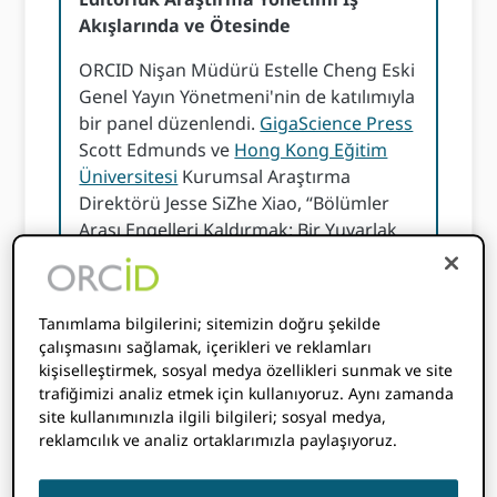
Akışlarında ve Ötesinde
ORCID Nişan Müdürü Estelle Cheng Eski
Genel Yayın Yönetmeni'nin de katılımıyla
bir panel düzenlendi.
GigaScience Press
Scott Edmunds ve
Hong Kong Eğitim
Üniversitesi
Kurumsal Araştırma
Direktörü Jesse SiZhe Xiao, “Bölümler
Arası Engelleri Kaldırmak: Bir Yuvarlak
Masa Tartışması” başlıklı bir sunum
yaptı. ORCID "Editöryel Araştırma
Yönetimi İş Akışları ve Ötesi" başlıklı
Tanımlama bilgilerini; sitemizin doğru şekilde
çalışmada, dergi editörleri ve üniversite
çalışmasını sağlamak, içerikleri ve reklamları
araştırma yöneticileri tarafından
kişiselleştirmek, sosyal medya özellikleri sunmak ve site
PID'lerin benimsenmesinin somut
trafiğimizi analiz etmek için kullanıyoruz. Aynı zamanda
faydaları özetlenmiştir. İzleyin
canlı
site kullanımınızla ilgili bilgileri; sosyal medya,
reklamcılık ve analiz ortaklarımızla paylaşıyoruz.
kaydedilmiş oturum
hem de
sunumu
indir
.