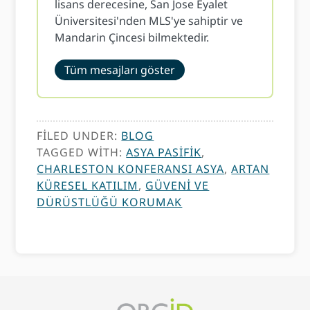
lisans derecesine, San Jose Eyalet
Üniversitesi'nden MLS'ye sahiptir ve
Mandarin Çincesi bilmektedir.
Tüm mesajları göster
FILED UNDER:
BLOG
TAGGED WITH:
ASYA PASIFIK
,
CHARLESTON KONFERANSI ASYA
,
ARTAN
KÜRESEL KATILIM
,
GÜVENI VE
DÜRÜSTLÜĞÜ KORUMAK