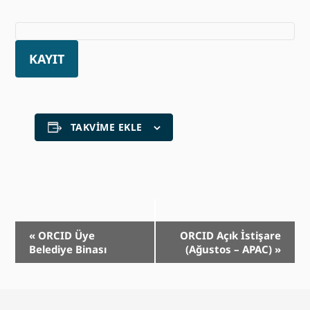
KAYIT
TAKVIME EKLE
Olay
«
ORCID Üye
ORCID Açık İstişare
Belediye Binası
(Ağustos – APAC)
»
Gezinme