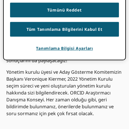
Sizi bir etkinliğe davet etmekten mutluluk duyuyoruz.
Tümünü Reddet
ORCID Üye Belediye Binası toplantısı.
Bu, yeni İcra Direktörümüzle tanışmak için harika bir
Tüm Tanımlama Bilgilerini Kabul Et
fırsat. Chris Shillum, kim katıldı ORCID Ekim 2020'de.
ORCID 2020'de kaydettiğimiz ilerlemeyi ve ileriye
dönük stratejik planlamamızı paylaşmak için
Tanımlama Bilgisi Ayarları
personel. Üye değeri araştırma projemizin
sonuçlarını da paylaşacağız!
Yönetim kurulu üyesi ve Aday Gösterme Komitemizin
Başkanı Veronique Kiermer, 2022 Yönetim Kurulu
seçim süreci ve yeni oluşturulan yönetim kurulu
hakkında sizi bilgilendirecek. ORCID Araştırmacı
Danışma Konseyi. Her zaman olduğu gibi, geri
bildirimde bulunmanız, önerilerde bulunmanız ve
soru sormanız için pek çok fırsat olacak.