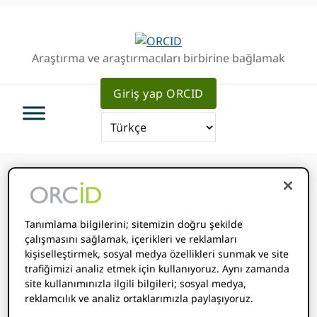
Birincil
Ana
Birincil
Geziye
içeriğe
kenar
atla
atla
çubuğu
Araştırma ve araştırmacıları birbirine bağlamak
geç
Giriş yap ORCID
Bu olay geçti.
Tanımlama bilgilerini; sitemizin doğru şekilde
çalışmasını sağlamak, içerikleri ve reklamları
Haziran 8, 2021
@
-
PDT
kişiselleştirmek, sosyal medya özellikleri sunmak ve site
trafiğimizi analiz etmek için kullanıyoruz. Aynı zamanda
Başlangıç ​​zamanı nerede
sen
:
Saat diliminiz algılanamadı.
site kullanımınızla ilgili bilgileri; sosyal medya,
Denemek
yeniden
sayfa.
reklamcılık ve analiz ortaklarımızla paylaşıyoruz.